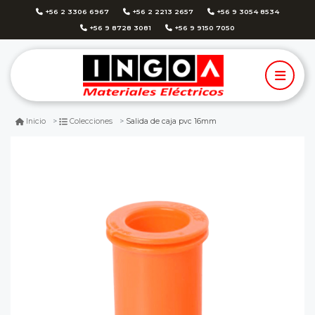
+56 2 3306 6967
+56 2 2213 2657
+56 9 3054 8534
+56 9 8728 3081
+56 9 9150 7050
Salida de caja pvc 16mm
Inicio
Colecciones