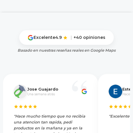
Excelente
4.9
|
+40 opiniones
Basado en nuestras reseñas reales en Google Maps
Jose Guajardo
Este
Una semana atrás
Hace 5
"Hace mucho tiempo que no recibia
"Excelente s
una atencion tan rapida, pedi
productos en la mañana y ya en la