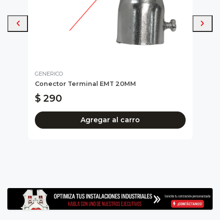
GENERICO
BEK
Conector Terminal EMT 20MM
Soq
$ 290
$ 
Agregar al carro