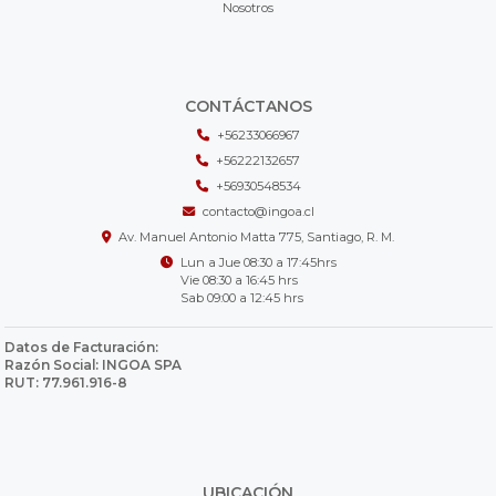
Nosotros
CONTÁCTANOS
+56233066967
+56222132657
+56930548534
contacto@ingoa.cl
Av. Manuel Antonio Matta 775, Santiago, R. M.
Lun a Jue 08:30 a 17:45hrs
Vie 08:30 a 16:45 hrs
Sab 09:00 a 12:45 hrs
Datos de Facturación:
Razón Social: INGOA SPA
RUT: 77.961.916-8
UBICACIÓN