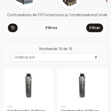
Controladores de FP
Contactores p/ condensadores
Condensa
Filtros
Filtrar
Mostrando 16 de 16
CNC
CNC
Condensador Trifásico
Condensador Trifásico