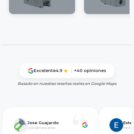
Excelente
4.9
|
+40 opiniones
Basado en nuestras reseñas reales en Google Maps
Jose Guajardo
Este
Una semana atrás
Hace 5