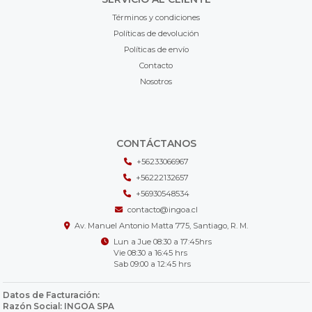
Términos y condiciones
Políticas de devolución
Políticas de envío
Contacto
Nosotros
CONTÁCTANOS
+56233066967
+56222132657
+56930548534
contacto@ingoa.cl
Av. Manuel Antonio Matta 775, Santiago, R. M.
Lun a Jue 08:30 a 17:45hrs
Vie 08:30 a 16:45 hrs
Sab 09:00 a 12:45 hrs
Datos de Facturación:
Razón Social: INGOA SPA