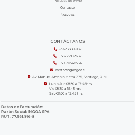
Políticas de envío
Contacto
Nosotros
CONTÁCTANOS
+56233066967
+56222132657
+56930548534
contacto@ingoa.cl
Av. Manuel Antonio Matta 775, Santiago, R. M.
Lun a Jue 08:30 a 17:45hrs
Vie 08:30 a 16:45 hrs
Sab 09:00 a 12:45 hrs
Datos de Facturación:
Razón Social: INGOA SPA
RUT: 77.961.916-8