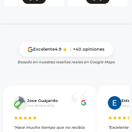
Excelente
4.9
|
+40 opiniones
Basado en nuestras reseñas reales en Google Maps
Jose Guajardo
Este
Una semana atrás
Hace 5
"Hace mucho tiempo que no recibia
"Excelente s