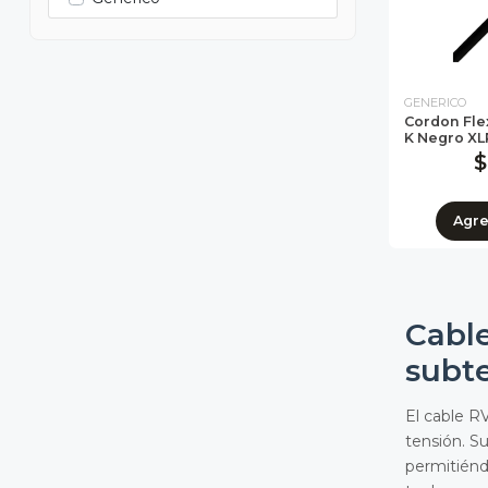
GENERICO
Cordon Fle
K Negro XL
$
Agr
Cable
subt
El cable RV
tensión. S
permitiénd