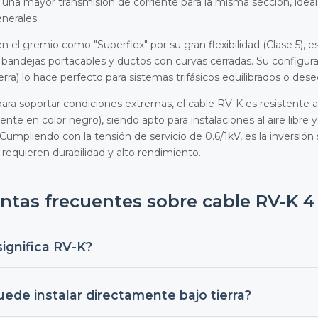
 una mayor transmisión de corriente para la misma sección, ideal
nerales.
n el gremio como "Superflex" por su gran flexibilidad (Clase 5), 
 bandejas portacables y ductos con curvas cerradas. Su configur
erra) lo hace perfecto para sistemas trifásicos equilibrados o des
ara soportar condiciones extremas, el cable RV-K es resistente a
nte en color negro), siendo apto para instalaciones al aire libre
Cumpliendo con la tensión de servicio de 0.6/1kV, es la inversión
requieren durabilidad y alto rendimiento.
ntas frecuentes sobre cable RV-K 4 
significa RV-K?
nclatura técnica:
R
indica aislamiento de Polietileno Reticulado 
uede instalar directamente bajo tierra?
r de cobre flexible (Clase 5) para instalaciones fijas.