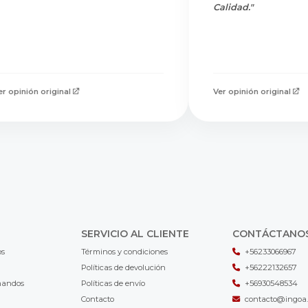
Calidad."
er opinión original
Ver opinión original
SERVICIO AL CLIENTE
CONTÁCTANO
os
Términos y condiciones
+56233066967
Políticas de devolución
+56222132657
mandos
Políticas de envío
+56930548534
Contacto
contacto@ingoa.