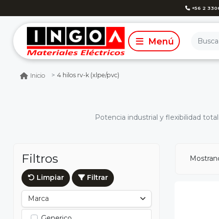
+56 2 330
4 hilos rv-k (xlpe/pvc)
Inicio
Potencia industrial y flexibilidad t
Filtros
Mostrand
Limpiar
Filtrar
Marca
Generico