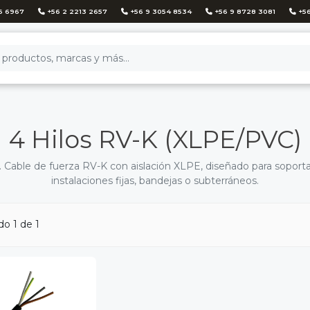
6 6967
+56 2 2213 2657
+56 9 3054 8534
+56 9 8728 3081
+56
4 Hilos RV-K (XLPE/PVC)
otal. Cable de fuerza RV-K con aislación XLPE, diseñado para sopo
instalaciones fijas, bandejas o subterráneos.
o 1 de 1