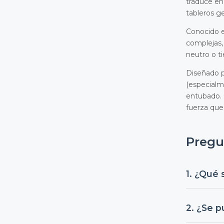
traduce en
tableros ge
Conocido e
complejas,
neutro o ti
Diseñado p
(especialme
entubado. 
fuerza que 
Pregu
1. ¿Qué 
Es la nome
2. ¿Se p
un conducto