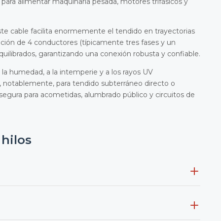
 para alimentar maquinaria pesada, motores trifásicos y
este cable facilita enormemente el tendido en trayectorias
ación de 4 conductores (típicamente tres fases y un
equilibrados, garantizando una conexión robusta y confiable.
 la humedad, a la intemperie y a los rayos UV
 y, notablemente, para tendido subterráneo directo o
 segura para acometidas, alumbrado público y circuitos de
hilos
(XLPE),
V
señala la cubierta de PVC, y
K
significa que es