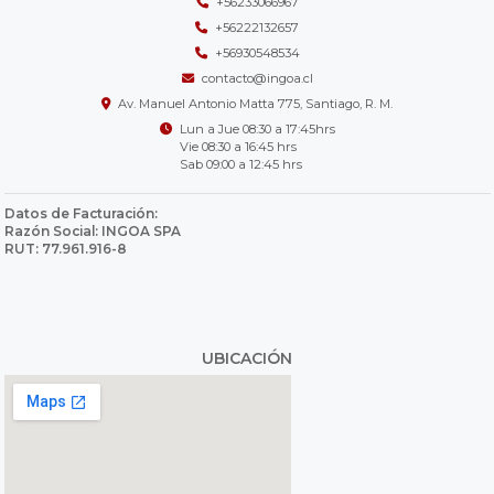
+56233066967
+56222132657
+56930548534
contacto@ingoa.cl
Av. Manuel Antonio Matta 775, Santiago, R. M.
Lun a Jue 08:30 a 17:45hrs
Vie 08:30 a 16:45 hrs
Sab 09:00 a 12:45 hrs
Datos de Facturación:
Razón Social: INGOA SPA
RUT: 77.961.916-8
UBICACIÓN