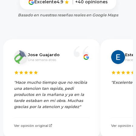
Excelente
4.9
|
+40 opiniones
Basado en nuestras reseñas reales en Google Maps
Jose Guajardo
Este
Una semana atrás
Hace 5
"Hace mucho tiempo que no recibia
"Excelente s
una atencion tan rapida, pedi
productos en la mañana y ya en la
tarde estaban en mi obra. Muchas
gracias por la atencion y rapidez"
Ver opinión original
Ver opinión or