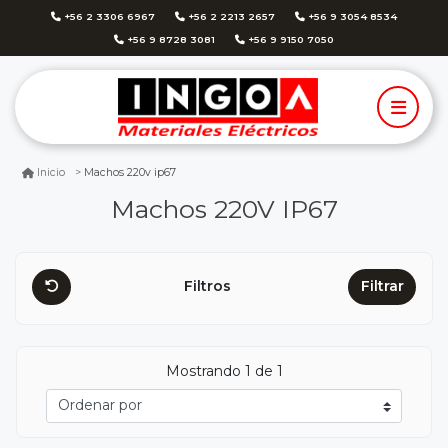
+56 2 3306 6967
+56 2 2213 2657
+56 9 3054 8534
+56 9 8728 3081
+56 9 9150 7050
Machos 220v ip67
Inicio
Machos 220V IP67
Filtros
Filtrar
Mostrando 1 de 1