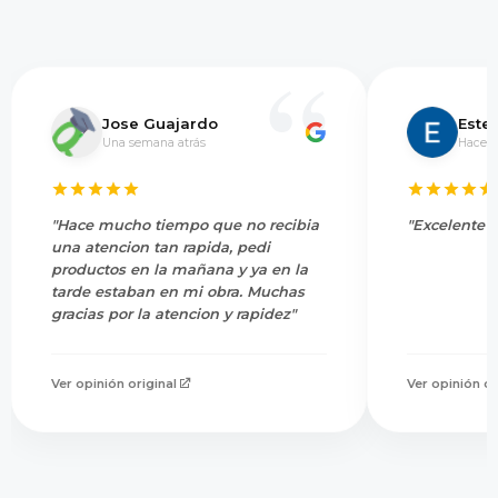
Jose Guajardo
Este
Una semana atrás
Hace 5
"Hace mucho tiempo que no recibia
"Excelente s
una atencion tan rapida, pedi
productos en la mañana y ya en la
tarde estaban en mi obra. Muchas
gracias por la atencion y rapidez"
Ver opinión original
Ver opinión or