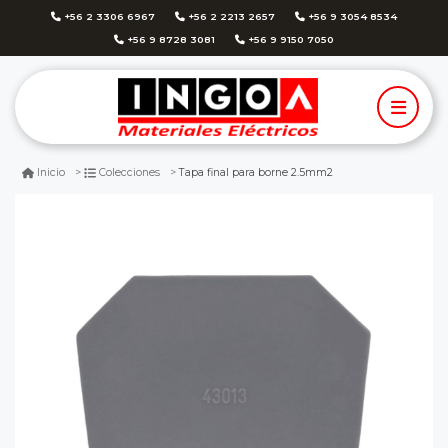
+56 2 3306 6967
+56 2 2213 2657
+56 9 3054 8534
+56 9 8728 3081
+56 9 9150 7050
Tapa final para borne 2.5mm2
Inicio
Colecciones