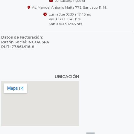
contacto@ingoa.cl
Av. Manuel Antonio Matta 775, Santiago, R. M.
Lun a Jue 08:30 a 17:45hrs
Vie 08:30 a 16:45 hrs
Sab 09:00 a 12:45 hrs
Datos de Facturación:
Razón Social: INGOA SPA
RUT: 77.961.916-8
UBICACIÓN