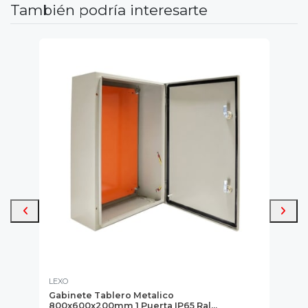
También podría interesarte
LEXO
TUN
Gabinete Tablero Metalico
Bar
800x600x200mm 1 Puerta IP65 Ral...
36 