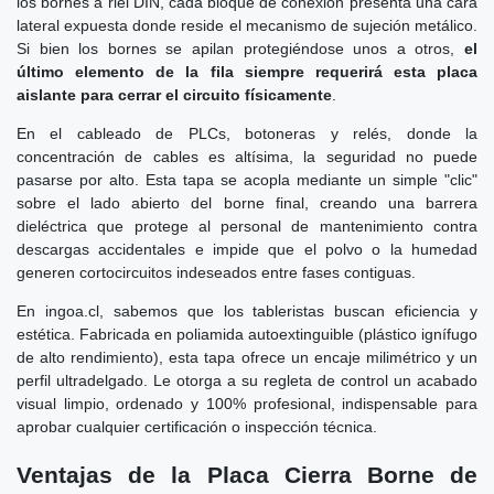
los bornes a riel DIN, cada bloque de conexión presenta una cara
lateral expuesta donde reside el mecanismo de sujeción metálico.
Si bien los bornes se apilan protegiéndose unos a otros,
el
último elemento de la fila siempre requerirá esta placa
aislante para cerrar el circuito físicamente
.
En el cableado de PLCs, botoneras y relés, donde la
concentración de cables es altísima, la seguridad no puede
pasarse por alto. Esta tapa se acopla mediante un simple "clic"
sobre el lado abierto del borne final, creando una barrera
dieléctrica que protege al personal de mantenimiento contra
descargas accidentales e impide que el polvo o la humedad
generen cortocircuitos indeseados entre fases contiguas.
En ingoa.cl, sabemos que los tableristas buscan eficiencia y
estética. Fabricada en poliamida autoextinguible (plástico ignífugo
de alto rendimiento), esta tapa ofrece un encaje milimétrico y un
perfil ultradelgado. Le otorga a su regleta de control un acabado
visual limpio, ordenado y 100% profesional, indispensable para
aprobar cualquier certificación o inspección técnica.
Ventajas de la Placa Cierra Borne de