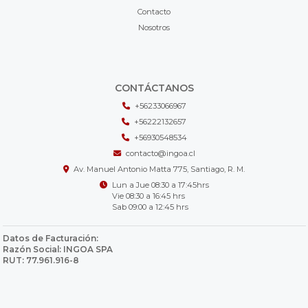
Contacto
Nosotros
CONTÁCTANOS
+56233066967
+56222132657
+56930548534
contacto@ingoa.cl
Av. Manuel Antonio Matta 775, Santiago, R. M.
Lun a Jue 08:30 a 17:45hrs
Vie 08:30 a 16:45 hrs
Sab 09:00 a 12:45 hrs
Datos de Facturación:
Razón Social: INGOA SPA
RUT: 77.961.916-8