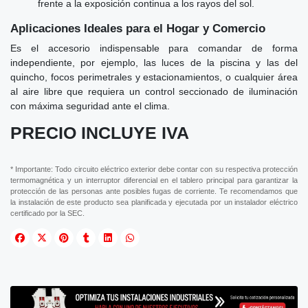
frente a la exposición continua a los rayos del sol.
Aplicaciones Ideales para el Hogar y Comercio
Es el accesorio indispensable para comandar de forma
independiente, por ejemplo, las luces de la piscina y las del
quincho, focos perimetrales y estacionamientos, o cualquier área
al aire libre que requiera un control seccionado de iluminación
con máxima seguridad ante el clima.
PRECIO INCLUYE IVA
* Importante: Todo circuito eléctrico exterior debe contar con su respectiva protección
termomagnética y un interruptor diferencial en el tablero principal para garantizar la
protección de las personas ante posibles fugas de corriente. Te recomendamos que
la instalación de este producto sea planificada y ejecutada por un instalador eléctrico
certificado por la SEC.