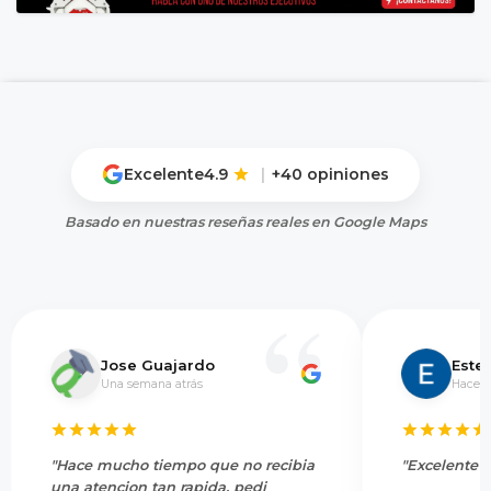
Excelente
4.9
|
+40 opiniones
Basado en nuestras reseñas reales en Google Maps
Jose Guajardo
Este
Una semana atrás
Hace 5
"Hace mucho tiempo que no recibia
"Excelente s
una atencion tan rapida, pedi