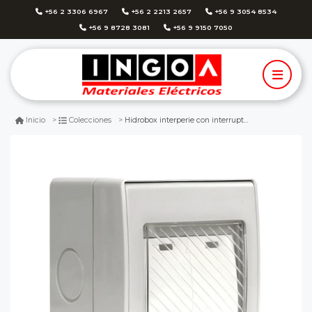
+56 2 3306 6967
+56 2 2213 2657
+56 9 3054 8534
+56 9 8728 3081
+56 9 9150 7050
Hidrobox interperie con interruptor doble 9/15 10a 250v ip55 want
Inicio
Colecciones