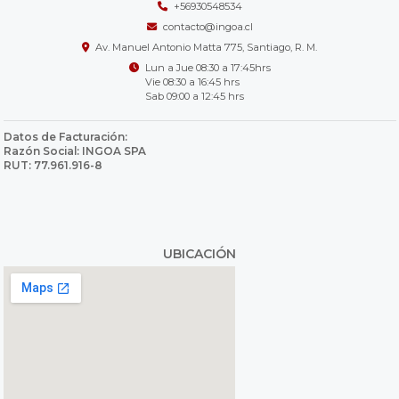
+56930548534
contacto@ingoa.cl
Av. Manuel Antonio Matta 775, Santiago, R. M.
Lun a Jue 08:30 a 17:45hrs
Vie 08:30 a 16:45 hrs
Sab 09:00 a 12:45 hrs
Datos de Facturación:
Razón Social: INGOA SPA
RUT: 77.961.916-8
UBICACIÓN