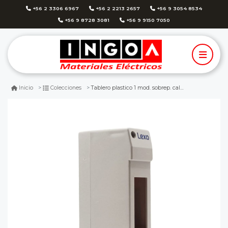
+56 2 3306 6967
+56 2 2213 2657
+56 9 3054 8534
+56 9 8728 3081
+56 9 9150 7050
Tablero plastico 1 mod. sobrep. calota - lexo
Inicio
Colecciones