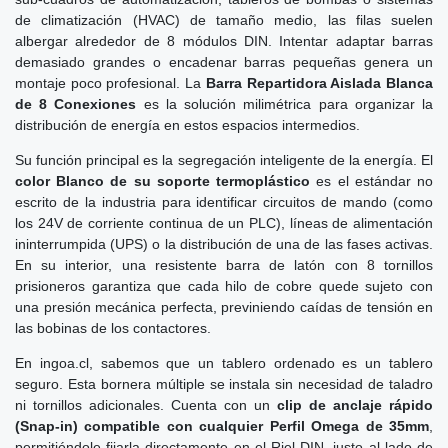
de climatización (HVAC) de tamaño medio, las filas suelen
albergar alrededor de 8 módulos DIN. Intentar adaptar barras
demasiado grandes o encadenar barras pequeñas genera un
montaje poco profesional. La
Barra Repartidora Aislada Blanca
de 8 Conexiones
es la solución milimétrica para organizar la
distribución de energía en estos espacios intermedios.
Su función principal es la segregación inteligente de la energía. El
color Blanco de su soporte termoplástico
es el estándar no
escrito de la industria para identificar circuitos de mando (como
los 24V de corriente continua de un PLC), líneas de alimentación
ininterrumpida (UPS) o la distribución de una de las fases activas.
En su interior, una resistente barra de latón con 8 tornillos
prisioneros garantiza que cada hilo de cobre quede sujeto con
una presión mecánica perfecta, previniendo caídas de tensión en
las bobinas de los contactores.
En ingoa.cl, sabemos que un tablero ordenado es un tablero
seguro. Esta bornera múltiple se instala sin necesidad de taladro
ni tornillos adicionales. Cuenta con un
clip de anclaje rápido
(Snap-in) compatible con cualquier Perfil Omega de 35mm
,
permitiéndole fijarla directamente en el Riel DIN, justo al lado de