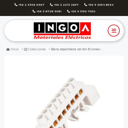
+56 2 3306 6967
+56 2 2213 2657
+56 9 3054 8534
+56 9 8728 3081
+56 9 9150 7050
Barra repartidora riel din 8 conexiones aislada blanco
Inicio
Colecciones