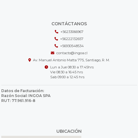
CONTÁCTANOS
+56233066967
+56222132657
+56930548534
contacto@ingoa.cl
Av. Manuel Antonio Matta 775, Santiago, R. M.
Lun a Jue 08:30 a 17:45hrs
Vie 08:30 a 16:45 hrs
Sab 09:00 a 12:45 hrs
Datos de Facturación:
Razón Social: INGOA SPA
RUT: 77.961.916-8
UBICACIÓN