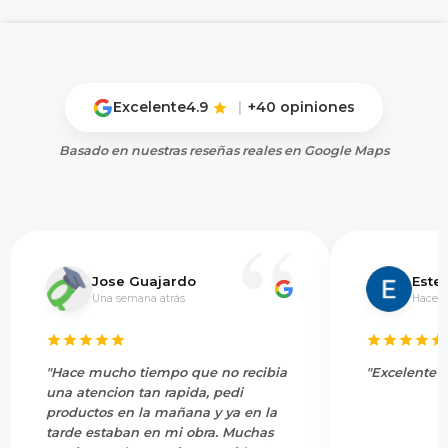
Excelente
4.9
|
+40 opiniones
Basado en nuestras reseñas reales en Google Maps
Jose Guajardo
Este
Una semana atrás
Hace 5
"Hace mucho tiempo que no recibia
"Excelente s
una atencion tan rapida, pedi
productos en la mañana y ya en la
tarde estaban en mi obra. Muchas