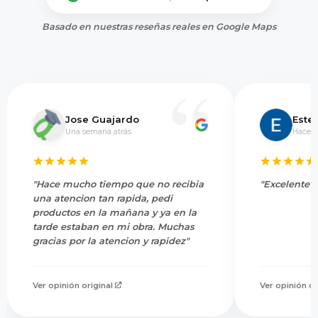
Basado en nuestras reseñas reales en Google Maps
Jose Guajardo
Este
Una semana atrás
Hace 5
"Hace mucho tiempo que no recibia
"Excelente s
una atencion tan rapida, pedi
productos en la mañana y ya en la
tarde estaban en mi obra. Muchas
gracias por la atencion y rapidez"
Ver opinión original
Ver opinión or