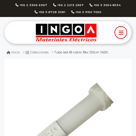
+56 2 3306 6967
+56 2 2213 2657
+56 9 3054 8534
+56 9 8728 3081
+56 9 9150 7050
Tubo led t8 vidrio 18w 120cm 1400lm 6500k - avc
Inicio
Colecciones