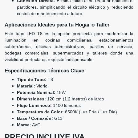
Conexión Directa:
Elimina fallas al no requerir balastos ni
partidores, simplificando el circuito eléctrico y reduciendo
costos de mantenimiento a futuro.
Aplicaciones Ideales para tu Hogar o Taller
Este tubo LED T8 es la opción predilecta para modernizar la
iluminación en cocinas domiciliarias, estacionamientos
subterráneos, oficinas administrativas, pasillos de servicio,
bodegas comerciales, supermercados y talleres donde una
visibilidad perfecta es requisito indispensable.
Especificaciones Técnicas Clave
Tipo de Tubo:
T8
Material:
Vidrio
Potencia Nominal:
18W
Dimensiones:
120 cm (1.2 metros) de largo
Flujo Luminoso:
1400 lúmenes
Temperatura de Color:
6500K (Luz Fría / Luz Día)
Base / Conexión:
G13
Marca:
AVC
PRECIO INCLUYE IVA