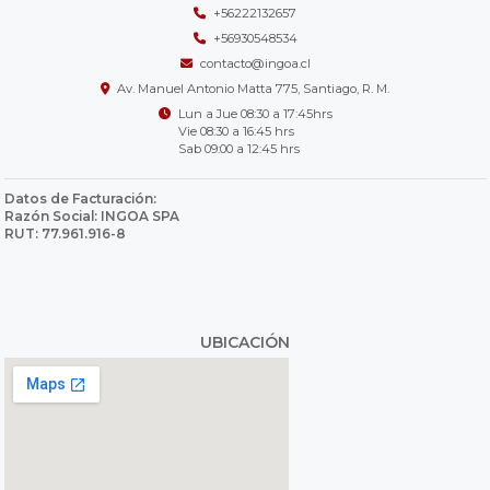
+56222132657
+56930548534
contacto@ingoa.cl
Av. Manuel Antonio Matta 775, Santiago, R. M.
Lun a Jue 08:30 a 17:45hrs
Vie 08:30 a 16:45 hrs
Sab 09:00 a 12:45 hrs
Datos de Facturación:
Razón Social: INGOA SPA
RUT: 77.961.916-8
UBICACIÓN