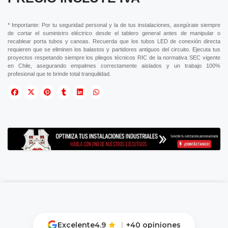
* Importante: Por tu seguridad personal y la de tus instalaciones, asegúrate siempre
de cortar el suministro eléctrico desde el tablero general antes de manipular o
recablear porta tubos y canoas. Recuerda que los tubos LED de conexión directa
requieren que se eliminen los balastos y partidores antiguos del circuito. Ejecuta tus
proyectos respetando siempre los pliegos técnicos RIC de la normativa SEC vigente
en Chile, asegurando empalmes correctamente aislados y un trabajo 100%
profesional que te brinde total tranquilidad.
Excelente
4.9
|
+40 opiniones