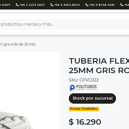
6 6967
+56 2 2213 2657
+56 9 3054 8534
+56 9 8728 3081
+56
 gris rollo de 25 mts
TUBERIA FLE
25MM GRIS RO
SKU: CPVC022
Stock por sucursal
Pocas Unidades.
$ 16.290