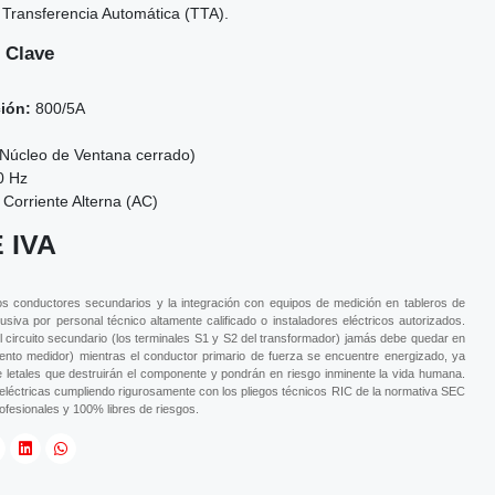
 Transferencia Automática (TTA).
 Clave
ión:
800/5A
(Núcleo de Ventana cerrado)
0 Hz
Corriente Alterna (AC)
 IVA
los conductores secundarios y la integración con equipos de medición en tableros de
siva por personal técnico altamente calificado o instaladores eléctricos autorizados.
uito secundario (los terminales S1 y S2 del transformador) jamás debe quedar en
mento medidor) mientras el conductor primario de fuerza se encuentre energizado, ya
 letales que destruirán el componente y pondrán en riesgo inminente la vida humana.
 eléctricas cumpliendo rigurosamente con los pliegos técnicos RIC de la normativa SEC
ofesionales y 100% libres de riesgos.