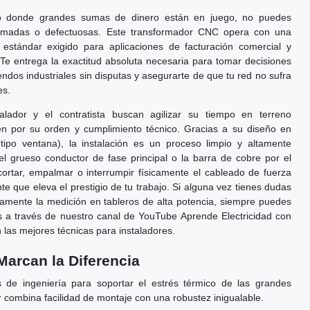
eo donde grandes sumas de dinero están en juego, no puedes
imadas o defectuosas. Este transformador CNC opera con una
o estándar exigido para aplicaciones de facturación comercial y
. Te entrega la exactitud absoluta necesaria para tomar decisiones
iendos industriales sin disputas y asegurarte de que tu red no sufra
es.
lador y el contratista buscan agilizar su tiempo en terreno
n por su orden y cumplimiento técnico. Gracias a su diseño en
tipo ventana), la instalación es un proceso limpio y altamente
 el grueso conductor de fase principal o la barra de cobre por el
 cortar, empalmar o interrumpir físicamente el cableado de fuerza
ente que eleva el prestigio de tu trabajo. Si alguna vez tienes dudas
amente la medición en tableros de alta potencia, siempre puedes
 a través de nuestro canal de YouTube Aprende Electricidad con
as mejores técnicas para instaladores.
Marcan la Diferencia
 de ingeniería para soportar el estrés térmico de las grandes
r combina facilidad de montaje con una robustez inigualable.