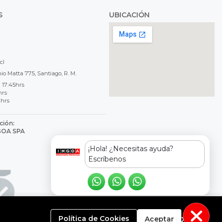
S
UBICACIÓN
cl
o Matta 775, Santiago, R. M.
 17:45hrs
hrs
 hrs
ción:
NGOA SPA
8
¡Hola! ¿Necesitas ayuda?
Escríbenos
x
Política de Cookies
Aceptar