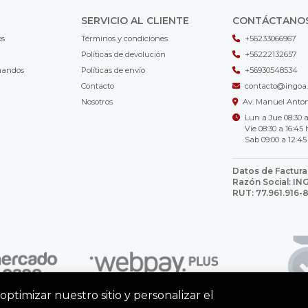
SERVICIO AL CLIENTE
CONTÁCTANO
os
Términos y condiciones
+56233066967
Políticas de devolución
+56222132657
mandos
Políticas de envío
+56930548534
Contacto
contacto@ingoa.
Nosotros
Av. Manuel Antoni
Lun a Jue 08:30 a
Vie 08:30 a 16:45 
Sab 09:00 a 12:45
Datos de Factura
Razón Social: I
RUT: 77.961.916-
optimizar nuestro sitio y personalizar el