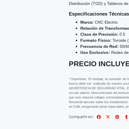
Distribución (TGD) y Tableros de
Especificaciones Técnicas
Marca:
CNC Electric
Relación de Transformac
Clase de Precisión:
0.5
Formato Físico:
Toroide 
Frecuencia de Red:
50/6
Uso Exclusivo:
Redes de 
PRECIO INCLUYE
* Importante: El montaje, la conexión de 
fuerza debe ser realizada de manera exclu
ADVERTENCIA DE SEGURIDAD VITAL: El circ
circuito abierto (desconectado del instru
que esto inducirá voltajes extremadamente
Recuerda ejecutar todas tus instalaciones
en Chile, asegurando obras impecables, pr
Compartir en: