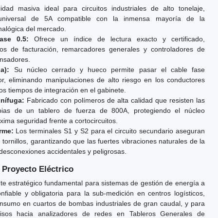
ad masiva ideal para circuitos industriales de alto tonelaje,
universal de 5A compatible con la inmensa mayoría de la
analógica del mercado.
ase 0.5:
Ofrece un índice de lectura exacto y certificado,
ros de facturación, remarcadores generales y controladores de
nsadores.
a):
Su núcleo cerrado y hueco permite pasar el cable fase
ior, eliminando manipulaciones de alto riesgo en los conductores
los tiempos de integración en el gabinete.
nífuga:
Fabricado con polímeros de alta calidad que resisten las
opias de un tablero de fuerza de 800A, protegiendo el núcleo
ima seguridad frente a cortocircuitos.
rme:
Los terminales S1 y S2 para el circuito secundario aseguran
 tornillos, garantizando que las fuertes vibraciones naturales de la
esconexiones accidentales y peligrosas.
 Proyecto Eléctrico
te estratégico fundamental para sistemas de gestión de energía a
nfiable y obligatoria para la sub-medición en centros logísticos,
onsumo en cuartos de bombas industriales de gran caudal, y para
cisos hacia analizadores de redes en Tableros Generales de