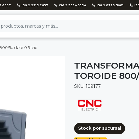
6 6967
+56 2 2213 2657
+56 9 3054 8534
+56 9 8728 3081
+56
800/5a clase 0.5 cnc
TRANSFORMA
TOROIDE 800/
SKU: 109177
Stock por sucursal