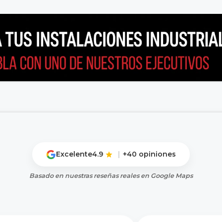
Excelente
4.9
|
+40 opiniones
Basado en nuestras reseñas reales en Google Maps