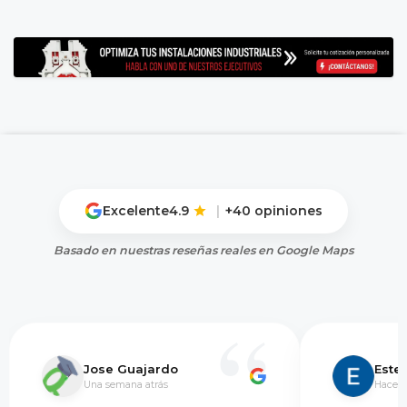
Excelente
4.9
|
+40 opiniones
Basado en nuestras reseñas reales en Google Maps
Jose Guajardo
Este
Una semana atrás
Hace 5