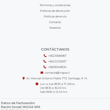
Términos y condiciones
Políticas de devolución
Políticas de envío
Contacto
Nosotros
CONTÁCTANOS
+56233066967
+56222132657
+56930548534
contacto@ingoa.cl
Av. Manuel Antonio Matta 775, Santiago, R. M.
Lun a Jue 08:30 a 17:45hrs
Vie 08:30 a 16:45 hrs
Sab 09:00 a 12:45 hrs
Datos de Facturación:
Razón Social: INGOA SPA