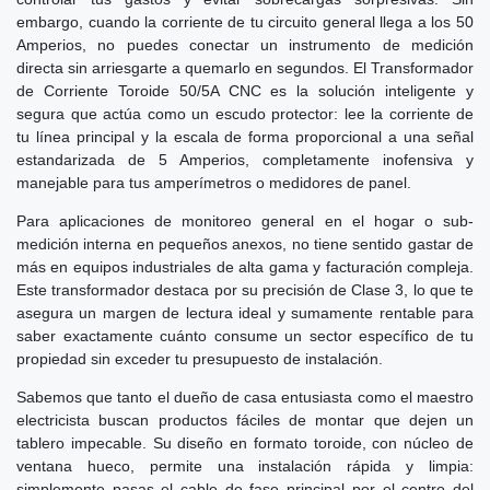
embargo, cuando la corriente de tu circuito general llega a los 50
Amperios, no puedes conectar un instrumento de medición
directa sin arriesgarte a quemarlo en segundos. El Transformador
de Corriente Toroide 50/5A CNC es la solución inteligente y
segura que actúa como un escudo protector: lee la corriente de
tu línea principal y la escala de forma proporcional a una señal
estandarizada de 5 Amperios, completamente inofensiva y
manejable para tus amperímetros o medidores de panel.
Para aplicaciones de monitoreo general en el hogar o sub-
medición interna en pequeños anexos, no tiene sentido gastar de
más en equipos industriales de alta gama y facturación compleja.
Este transformador destaca por su precisión de Clase 3, lo que te
asegura un margen de lectura ideal y sumamente rentable para
saber exactamente cuánto consume un sector específico de tu
propiedad sin exceder tu presupuesto de instalación.
Sabemos que tanto el dueño de casa entusiasta como el maestro
electricista buscan productos fáciles de montar que dejen un
tablero impecable. Su diseño en formato toroide, con núcleo de
ventana hueco, permite una instalación rápida y limpia:
simplemente pasas el cable de fase principal por el centro del