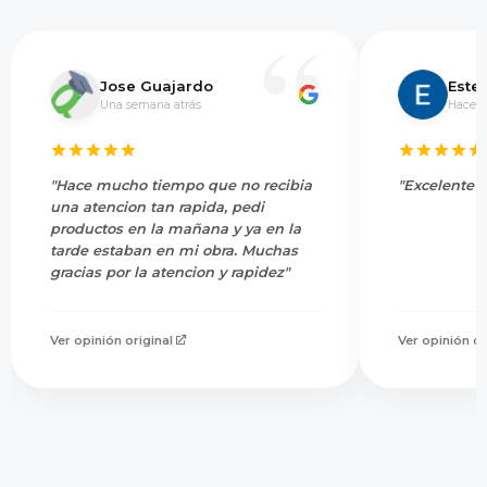
Jose Guajardo
Este
Una semana atrás
Hace 5
"Hace mucho tiempo que no recibia
"Excelente s
una atencion tan rapida, pedi
productos en la mañana y ya en la
tarde estaban en mi obra. Muchas
gracias por la atencion y rapidez"
Ver opinión original
Ver opinión or