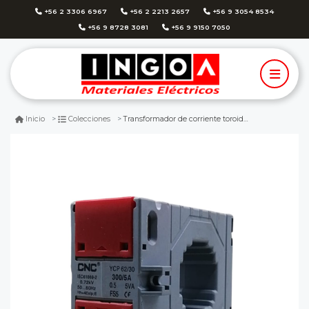
+56 2 3306 6967
+56 2 2213 2657
+56 9 3054 8534
+56 9 8728 3081
+56 9 9150 7050
Transformador de corriente toroide 300/5a clase 0.5 cnc
Inicio
Colecciones