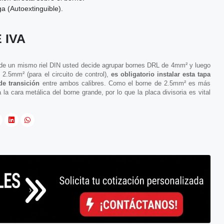
a (Autoextinguible).
 IVA
o de un mismo riel DIN usted decide agrupar bornes DRL de 4mm² y luego
 2.5mm² (para el circuito de control),
es obligatorio instalar esta tapa
de transición
entre ambos calibres. Como el borne de 2.5mm² es más
la cara metálica del borne grande, por lo que la placa divisoria es vital