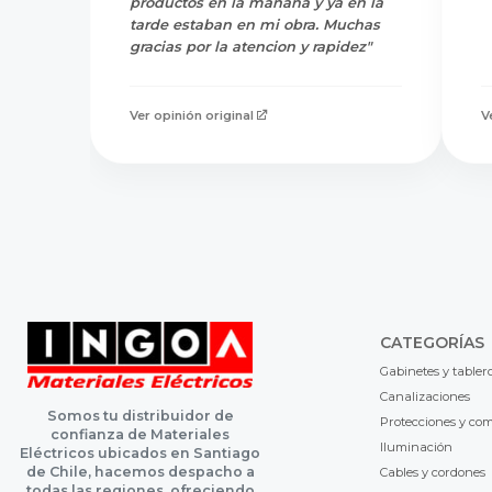
productos en la mañana y ya en la
tarde estaban en mi obra. Muchas
gracias por la atencion y rapidez"
Ver opinión original
V
CATEGORÍAS
Gabinetes y tabler
Canalizaciones
Somos tu distribuidor de
Protecciones y co
confianza de Materiales
Iluminación
Eléctricos ubicados en Santiago
de Chile, hacemos despacho a
Cables y cordones
todas las regiones, ofreciendo