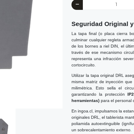
Seguridad Original 
La tapa final (o placa cierra 
culminar cualquier regleta arma
de los bornes a riel DIN, el últ
través de ese mecanismo circu
representa una infracción seve
cortocircuito.
Utilizar la tapa original DRL as
misma matriz de inyección que 
milimétrica. Esto sella el cir
garantizando la protección
IP
herramientas)
para el personal 
En ingoa.cl, impulsamos la estan
originales DRL, el tablerista man
poliamida autoextinguible (igníf
un sobrecalentamiento externo.