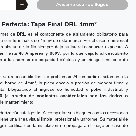
Avísame cuando llegue
y Perfecta: Tapa Final DRL 4mm²
borne) de
DRL
es el componente de aislamiento obligatorio para
da con terminales de 4mm² de esta marca. Por el diseño universal
imo bloque de la fila siempre deja su lateral conductor expuesto. A
lan hasta
40 Amperes y 800V
, por lo que dejarlo al descubierto
ra a las normas de seguridad eléctrica y un riesgo inminente de
egura un ensamble libre de problemas. Al compartir exactamente la
el borne de 4mm², la placa encaja a presión de manera firme y
cuito, bloqueando el ingreso de humedad o polvo industrial, y
20 (a prueba de contactos accidentales con los dedos o
de mantenimiento.
darización inteligente. Al completar sus bloques con los accesorios
tiene una línea visual limpia, profesional y uniforme. Su material de
ugo) certifica que la instalación no propagará el fuego en caso de