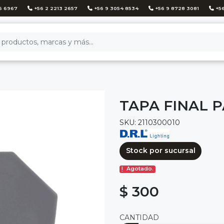
6 6967
+56 2 2213 2657
+56 9 3054 8534
+56 9 8728 3081
+56
TAPA FINAL 
SKU: 2110300010
Stock por sucursal
Agotado.
$ 300
CANTIDAD