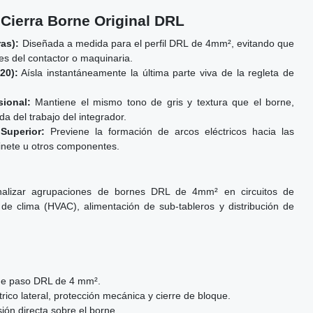
 Cierra Borne Original DRL
as):
Diseñada a medida para el perfil DRL de 4mm², evitando que
nes del contactor o maquinaria.
20):
Aísla instantáneamente la última parte viva de la regleta de
ional:
Mantiene el mismo tono de gris y textura que el borne,
da del trabajo del integrador.
 Superior:
Previene la formación de arcos eléctricos hacia las
inete u otros componentes.
inalizar agrupaciones de bornes DRL de 4mm² en circuitos de
 de clima (HVAC), alimentación de sub-tableros y distribución de
e paso DRL de 4 mm².
rico lateral, protección mecánica y cierre de bloque.
ón directa sobre el borne.