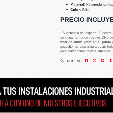
Material:
Poliamida ignífug
Color:
Gris.
PRECIO INCLUYE
* Sugerencia del experto: Si dentr
continuar la fila con bornes DRL de
final de 4mm² justo en el punto 
pequeño, no alcanzará a cubrir toda 
para evitar cortocircuitos cruzados.
Compartir en: