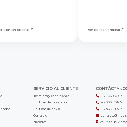
er opinión original
Ver opinión original
SERVICIO AL CLIENTE
CONTÁCTANO
os
Términos y condiciones
+56233066967
Políticas de devolución
+56222132657
mandos
Políticas de envío
+56930548534
Contacto
contacto@ingoa.
Nosotros
Av. Manuel Antoni