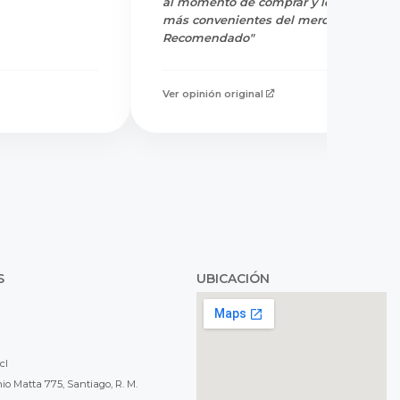
al momento de comprar y los precios
más convenientes del mercado.
Recomendado"
Ver opinión original
S
UBICACIÓN
cl
o Matta 775, Santiago, R. M.