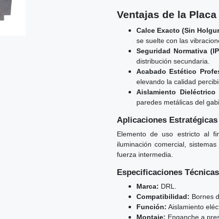
Ventajas de la Placa
Calce Exacto (Sin Holgur
se suelte con las vibracio
Seguridad Normativa (IP
distribución secundaria.
Acabado Estético Profes
elevando la calidad percibi
Aislamiento Dieléctrico
paredes metálicas del gab
Aplicaciones Estratégicas
Elemento de uso estricto al f
iluminación comercial, sistemas
fuerza intermedia.
Especificaciones Técnicas
Marca:
DRL.
Compatibilidad:
Bornes d
Función:
Aislamiento eléct
Montaje:
Enganche a presi