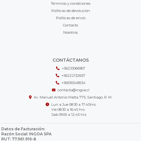
Términos y condiciones
Políticas de devolución
Políticas de envío
Contacto
Nosotros
CONTÁCTANOS
+56233066967
+56222132657
+56930548534
contacto@ingoa.cl
Av. Manuel Antonio Matta 775, Santiago, R. M.
Lun a Jue 08:30 a 17:45hrs
Vie 08:30 a 16:45 hrs
Sab 09:00 a 12:45 hrs
Datos de Facturación:
Razón Social: INGOA SPA
RUT: 77.961.916-8