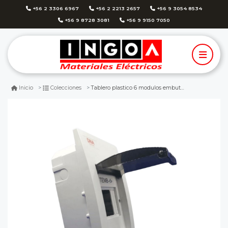
+56 2 3306 6967
+56 2 2213 2657
+56 9 3054 8534
+56 9 8728 3081
+56 9 9150 7050
Tablero plastico 6 modulos embutido libre halog. tapa humo
Inicio
Colecciones