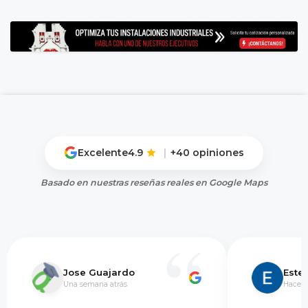
Excelente
4.9
|
+40 opiniones
Basado en nuestras reseñas reales en Google Maps
Jose Guajardo
Este
Una semana atrás
Hace 5