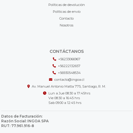
Políticas de devolución
Políticas de envío
Contacto
Nosotros
CONTÁCTANOS
+56233066967
+56222132657
+56930548534
contacto@ingoa.cl
Av. Manuel Antonio Matta 775, Santiago, R. M.
Lun a Jue 08:30 a 17:45hrs
Vie 08:30 a 16:45 hrs
Sab 09:00 a 12:45 hrs
Datos de Facturación:
Razón Social: INGOA SPA
RUT: 77.961.916-8