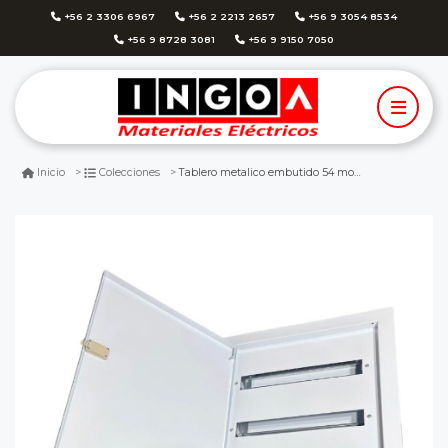
+56 2 3306 6967
+56 2 2213 2657
+56 9 3054 8534
+56 9 8728 3081
+56 9 9150 7050
Tablero metalico embutido 54 modulos ip41 color blanco lexo
Inicio
Colecciones