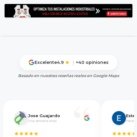
Excelente
4.9
|
+40 opiniones
Basado en nuestras reseñas reales en Google Maps
Jose Guajardo
Este
Una semana atrás
Hace 5