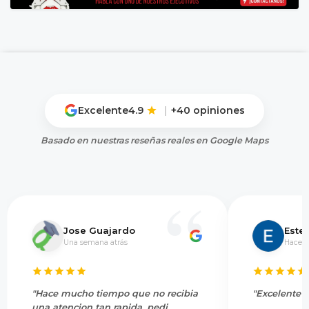
Excelente
4.9
|
+40 opiniones
Basado en nuestras reseñas reales en Google Maps
Jose Guajardo
Este
Una semana atrás
Hace 5
"Hace mucho tiempo que no recibia
"Excelente s
una atencion tan rapida, pedi