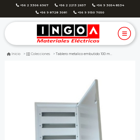
+56 2 3306 6967
+56 2 2213 2657
+56 9 3054 8534
+56 9 8728 3081
+56 9 9150 7050
Tablero metalico embutido 100 modulos ip41 ral7035
Inicio
Colecciones