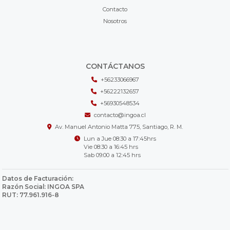
Contacto
Nosotros
CONTÁCTANOS
+56233066967
+56222132657
+56930548534
contacto@ingoa.cl
Av. Manuel Antonio Matta 775, Santiago, R. M.
Lun a Jue 08:30 a 17:45hrs
Vie 08:30 a 16:45 hrs
Sab 09:00 a 12:45 hrs
Datos de Facturación:
Razón Social: INGOA SPA
RUT: 77.961.916-8