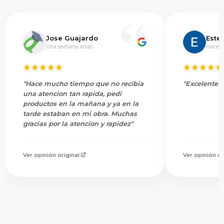
Jose Guajardo
Este
Una semana atrás
Hace 5
"Hace mucho tiempo que no recibia
"Excelente s
una atencion tan rapida, pedi
productos en la mañana y ya en la
tarde estaban en mi obra. Muchas
gracias por la atencion y rapidez"
Ver opinión original
Ver opinión or