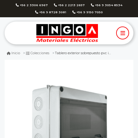
+56 2 3306 6967
+56 2 2213 2657
+56 9 3054 8534
+56 9 8728 3081
+56 9 9150 7050
Tablero exterior sobrepuesto pvc ip65 12 polos - lexo
Inicio
Colecciones