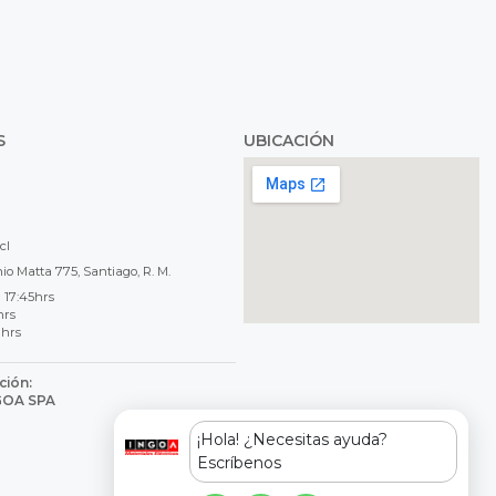
S
UBICACIÓN
cl
o Matta 775, Santiago, R. M.
 17:45hrs
hrs
 hrs
ción:
NGOA SPA
8
¡Hola! ¿Necesitas ayuda?
Escríbenos