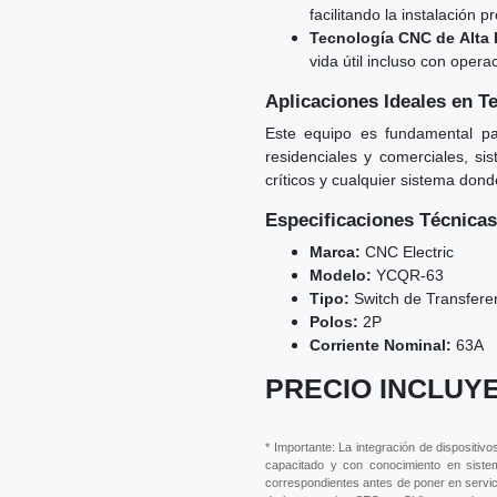
facilitando la instalación p
Tecnología CNC de Alta 
vida útil incluso con opera
Aplicaciones Ideales en T
Este equipo es fundamental par
residenciales y comerciales, si
críticos y cualquier sistema don
Especificaciones Técnicas
Marca:
CNC Electric
Modelo:
YCQR-63
Tipo:
Switch de Transfere
Polos:
2P
Corriente Nominal:
63A
PRECIO INCLUYE
* Importante: La integración de dispositiv
capacitado y con conocimiento en siste
correspondientes antes de poner en servici