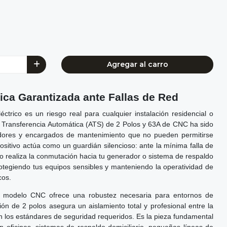
Agregar al carro
ica Garantizada ante Fallas de Red
léctrico es un riesgo real para cualquier instalación residencial o
 Transferencia Automática (ATS) de 2 Polos y 63A de CNC ha sido
adores y encargados de mantenimiento que no pueden permitirse
positivo actúa como un guardián silencioso: ante la mínima falla de
uipo realiza la conmutación hacia tu generador o sistema de respaldo
otegiendo tus equipos sensibles y manteniendo la operatividad de
cos.
te modelo CNC ofrece una robustez necesaria para entornos de
ión de 2 polos asegura un aislamiento total y profesional entre la
n los estándares de seguridad requeridos. Es la pieza fundamental