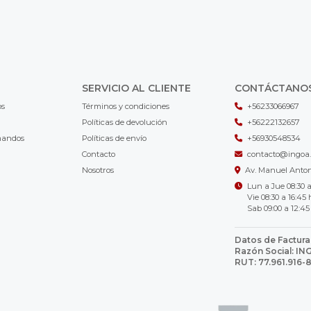
SERVICIO AL CLIENTE
CONTÁCTANO
os
Términos y condiciones
+56233066967
Políticas de devolución
+56222132657
mandos
Políticas de envío
+56930548534
Contacto
contacto@ingoa.
Nosotros
Av. Manuel Antoni
Lun a Jue 08:30 a
Vie 08:30 a 16:45 
Sab 09:00 a 12:45
Datos de Factura
Razón Social: I
RUT: 77.961.916-