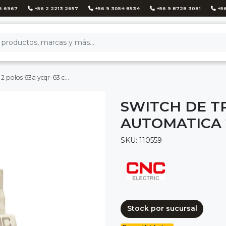
6 6967
+56 2 2213 2657
+56 9 3054 8534
+56 9 8728 3081
+56
 polos 63a ycqr-63 cnc
SWITCH DE T
AUTOMATICA 
SKU: 110559
Stock por sucursal