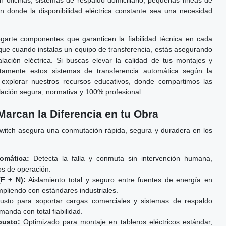
n oficinas, sistemas de respaldo domiciliario, pequeñas líneas de
ón donde la disponibilidad eléctrica constante sea una necesidad
egarte componentes que garanticen la fiabilidad técnica en cada
ue cuando instalas un equipo de transferencia, estás asegurando
alación eléctrica. Si buscas elevar la calidad de tus montajes y
tamente estos sistemas de transferencia automática según la
 explorar nuestros recursos educativos, donde compartimos las
lación segura, normativa y 100% profesional.
Marcan la Diferencia en tu Obra
switch asegura una conmutación rápida, segura y duradera en los
omática:
Detecta la falla y conmuta sin intervención humana,
s de operación.
F + N):
Aislamiento total y seguro entre fuentes de energía en
pliendo con estándares industriales.
sto para soportar cargas comerciales y sistemas de respaldo
anda con total fiabilidad.
usto:
Optimizado para montaje en tableros eléctricos estándar,