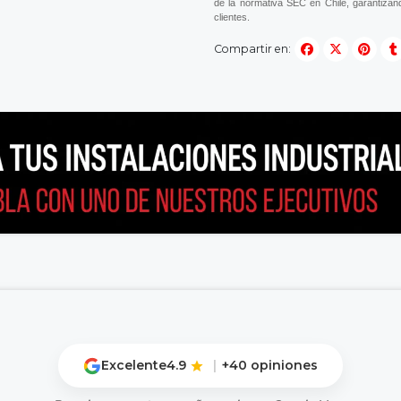
de la normativa SEC en Chile, garantizand
clientes.
Compartir en:
Excelente
4.9
|
+40 opiniones