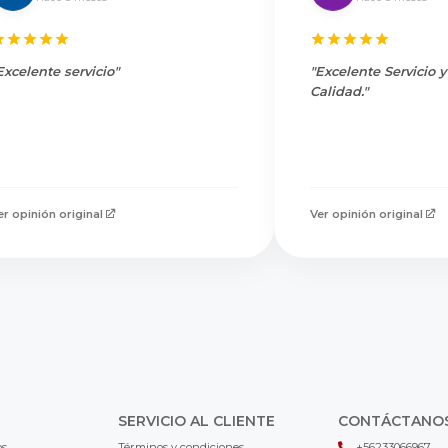
Excelente servicio"
"Excelente Servicio 
Calidad."
er opinión original
Ver opinión original
SERVICIO AL CLIENTE
CONTÁCTANO
os
Términos y condiciones
+56233066967