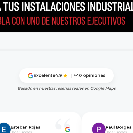
Excelente
4.9
|
+40 opiniones
Basado en nuestras reseñas reales en Google Maps
Esteban Rojas
Paul Borges
Hace 5 meses
Hace 5 meses