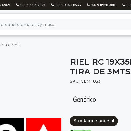
6 6967
+56 2 2213 2657
+56 9 3054 8534
+56 9 8728 3081
+56
tira de 3mts
RIEL RC 19X3
TIRA DE 3MTS
SKU: CEMT033
Stock por sucursal