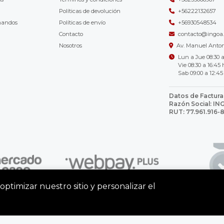
Políticas de devolución
+56222132657
mandos
Políticas de envío
+56930548534
Contacto
contacto@ingoa.
Nosotros
Av. Manuel Antoni
Lun a Jue 08:30 a
Vie 08:30 a 16:45 
Sab 09:00 a 12:45
Datos de Factura
Razón Social: I
RUT: 77.961.916-
optimizar nuestro sitio y personalizar el
INGOA © 2026
| Diseñado por agencia RyF