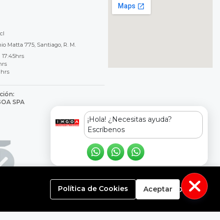
cl
o Matta 775, Santiago, R. M.
 17:45hrs
hrs
 hrs
ción:
NGOA SPA
8
¡Hola! ¿Necesitas ayuda?
Escríbenos
x
Política de Cookies
Aceptar