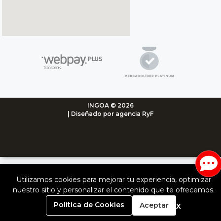
INGOA © 2026
| Diseñado por agencia RyF
Utilizamos cookies para mejorar tu experiencia, optimizar
nuestro sitio y personalizar el contenido que te ofrecemos.
0
x
Política de Cookies
Aceptar
Inicio
Carrito
Buscar
Menú