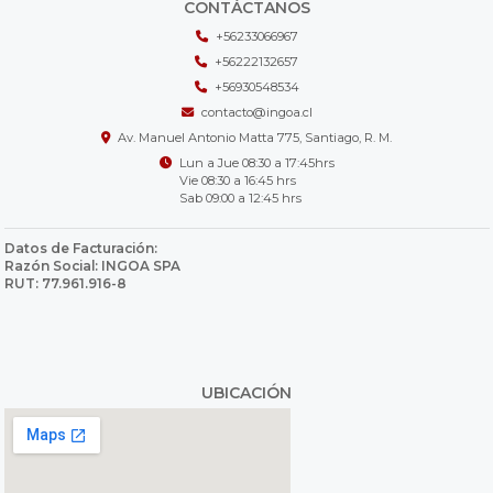
CONTÁCTANOS
+56233066967
+56222132657
+56930548534
contacto@ingoa.cl
Av. Manuel Antonio Matta 775, Santiago, R. M.
Lun a Jue 08:30 a 17:45hrs
Vie 08:30 a 16:45 hrs
Sab 09:00 a 12:45 hrs
Datos de Facturación:
Razón Social: INGOA SPA
RUT: 77.961.916-8
UBICACIÓN