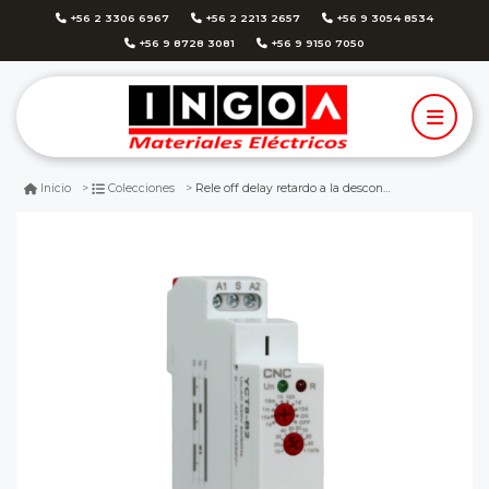
+56 2 3306 6967
+56 2 2213 2657
+56 9 3054 8534
+56 9 8728 3081
+56 9 9150 7050
Rele off delay retardo a la desconexion yct8-b2 (1s-10d) 16a 230vac - cnc
Inicio
Colecciones