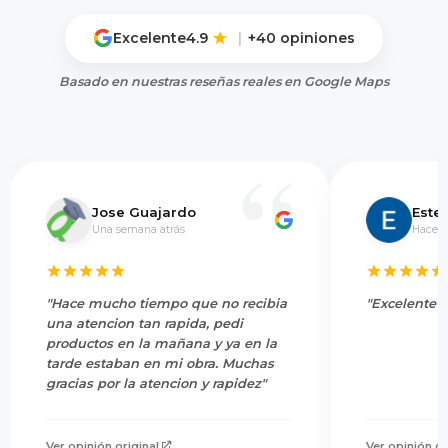
Excelente
4.9
|
+40 opiniones
Basado en nuestras reseñas reales en Google Maps
Jose Guajardo
Este
Una semana atrás
Hace 5
"Hace mucho tiempo que no recibia
"Excelente s
una atencion tan rapida, pedi
productos en la mañana y ya en la
tarde estaban en mi obra. Muchas
gracias por la atencion y rapidez"
Ver opinión original
Ver opinión or