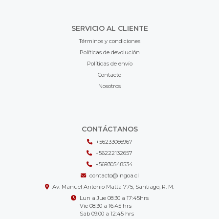
SERVICIO AL CLIENTE
Términos y condiciones
Políticas de devolución
Políticas de envío
Contacto
Nosotros
CONTÁCTANOS
+56233066967
+56222132657
+56930548534
contacto@ingoa.cl
Av. Manuel Antonio Matta 775, Santiago, R. M.
Lun a Jue 08:30 a 17:45hrs
Vie 08:30 a 16:45 hrs
Sab 09:00 a 12:45 hrs