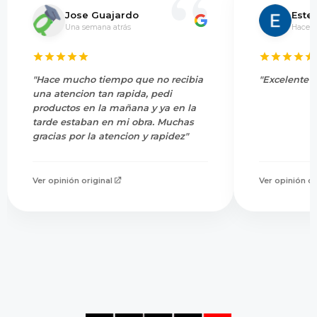
Jose Guajardo
Este
Una semana atrás
Hace 5
"Hace mucho tiempo que no recibia
"Excelente s
una atencion tan rapida, pedi
productos en la mañana y ya en la
tarde estaban en mi obra. Muchas
gracias por la atencion y rapidez"
Ver opinión original
Ver opinión or