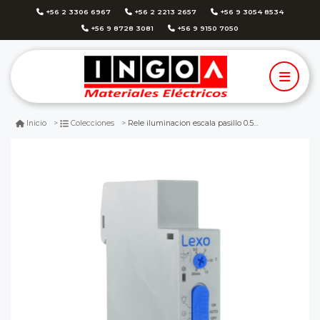
+56 2 3306 6967
+56 2 2213 2657
+56 9 3054 8534
+56 9 8728 3081
+56 9 9150 7050
Rele iluminacion escala pasillo 0.5-20min 16a - lexo
Inicio
Colecciones