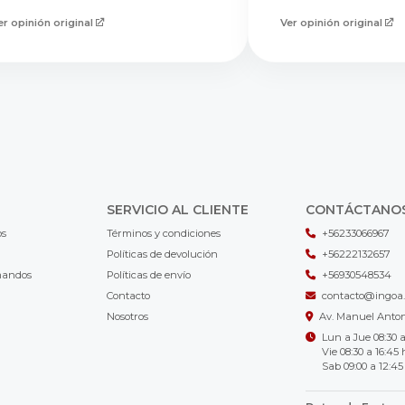
er opinión original
Ver opinión original
SERVICIO AL CLIENTE
CONTÁCTANO
os
Términos y condiciones
+56233066967
Políticas de devolución
+56222132657
mandos
Políticas de envío
+56930548534
Contacto
contacto@ingoa.
Nosotros
Av. Manuel Antoni
Lun a Jue 08:30 a
Vie 08:30 a 16:45 
Sab 09:00 a 12:45