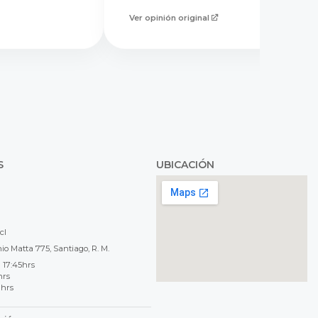
Ver opinión original
S
UBICACIÓN
cl
o Matta 775, Santiago, R. M.
 17:45hrs
hrs
 hrs