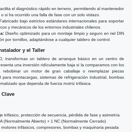
cilita el diagnóstico rápido en terreno, permitiendo al mantenedor
 o si ha ocurrido una falla de fase con un solo vistazo.
abricado bajo estrictos estándares internacionales para soportar
ricos y mecánicos de los entornos industriales chilenos.
a:
Diseño optimizado para un montaje limpio y seguro en riel DIN
n por tornillos, adaptándose a cualquier tablero de control.
stalador y el Taller
D, transformas un tablero de arranque básico en un centro de
presenta una inversión ridículamente baja si la comparamos con los
 rebobinar un motor de gran caballaje o reemplazar piezas
 para montacargas, sistemas de refrigeración industrial, bombas
omatizado que dependa de fuerza motriz trifásica.
 Clave
e trifásico, protección de secuencia, pérdida de fase y asimetría
A (Normalmente Abierto) + 1 NC (Normalmente Cerrado)
 motores trifásicos, compresores, bombas y maquinaria pesada