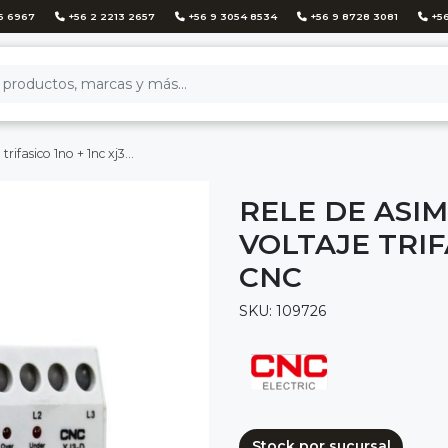
6 6967
+56 2 2213 2657
+56 9 3054 8534
+56 9 8728 3081
+56
ico 1no + 1nc xj3-d - cnc
RELE DE ASI
VOLTAJE TRIFA
CNC
SKU: 109726
Stock por sucursal