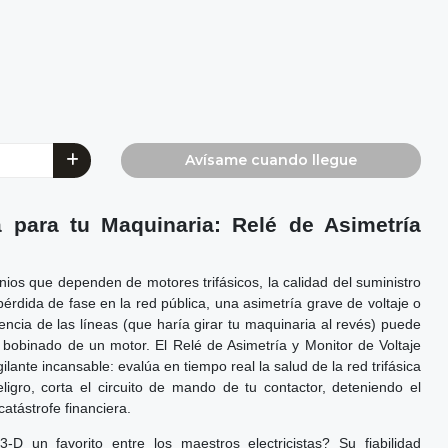
Avísame cuando llegue
a para tu Maquinaria: Relé de Asimetría
inios que dependen de motores trifásicos, la calidad del suministro
pérdida de fase en la red pública, una asimetría grave de voltaje o
ncia de las líneas (que haría girar tu maquinaria al revés) puede
l bobinado de un motor. El Relé de Asimetría y Monitor de Voltaje
ante incansable: evalúa en tiempo real la salud de la red trifásica
igro, corta el circuito de mando de tu contactor, deteniendo el
atástrofe financiera.
 un favorito entre los maestros electricistas? Su fiabilidad