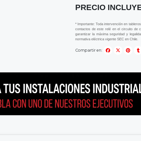
PRECIO INCLUYE
* Importante: Toda intervención en tableros
contactos de este relé en el circuito de 
garantizar la máxima seguridad y legalida
normativa eléctrica vigente SEC en Chile.
Compartir en: