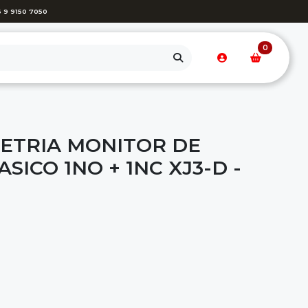
 9 9150 7050
0
METRIA MONITOR DE
SICO 1NO + 1NC XJ3-D -