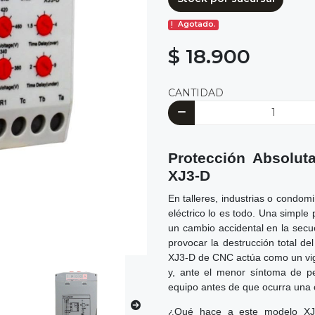
Agotado.
$ 18.900
CANTIDAD
Protección Absolut
XJ3-D
En talleres, industrias o condom
eléctrico lo es todo. Una simple 
un cambio accidental en la secue
provocar la destrucción total de
XJ3-D de CNC actúa como un vigil
y, ante el menor síntoma de pel
equipo antes de que ocurra una c
¿Qué hace a este modelo XJ3-D