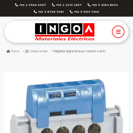
+56 2 3306 6967
+56 2 2213 2657
+56 9 3054 8534
+56 9 8728 3081
+56 9 9150 7050
Regleta legrand azul neutro 4 entradas - 4840
Inicio
Colecciones