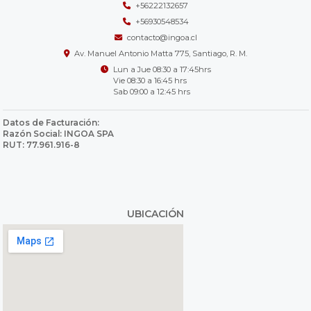
+56222132657
+56930548534
contacto@ingoa.cl
Av. Manuel Antonio Matta 775, Santiago, R. M.
Lun a Jue 08:30 a 17:45hrs
Vie 08:30 a 16:45 hrs
Sab 09:00 a 12:45 hrs
Datos de Facturación:
Razón Social: INGOA SPA
RUT: 77.961.916-8
UBICACIÓN