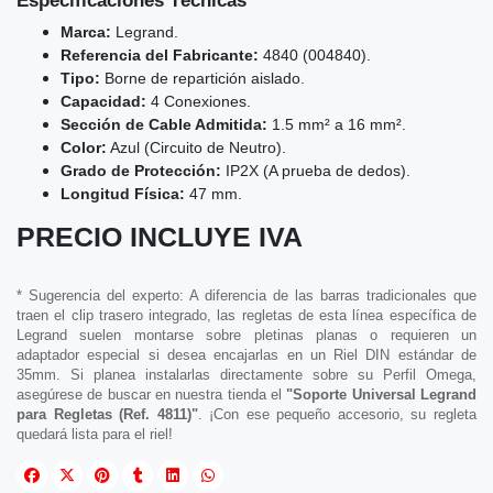
Especificaciones Técnicas
Marca:
Legrand.
Referencia del Fabricante:
4840 (004840).
Tipo:
Borne de repartición aislado.
Capacidad:
4 Conexiones.
Sección de Cable Admitida:
1.5 mm² a 16 mm².
Color:
Azul (Circuito de Neutro).
Grado de Protección:
IP2X (A prueba de dedos).
Longitud Física:
47 mm.
PRECIO INCLUYE IVA
* Sugerencia del experto: A diferencia de las barras tradicionales que
traen el clip trasero integrado, las regletas de esta línea específica de
Legrand suelen montarse sobre pletinas planas o requieren un
adaptador especial si desea encajarlas en un Riel DIN estándar de
35mm. Si planea instalarlas directamente sobre su Perfil Omega,
asegúrese de buscar en nuestra tienda el
"Soporte Universal Legrand
para Regletas (Ref. 4811)"
. ¡Con ese pequeño accesorio, su regleta
quedará lista para el riel!