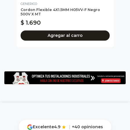
GENERICO
CNC
Cordon Flexible 4X1.5MM H05VV-F Negro
Sele
500V X MT
$ 
$ 1.690
Agregar al carro
Excelente
4.9
|
+40 opiniones