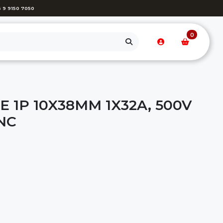
 9 9150 7050
0
 1P 10X38MM 1X32A, 500V
CNC