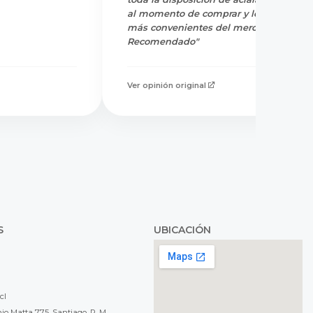
al momento de comprar y los precios
más convenientes del mercado.
Recomendado"
Ver opinión original
S
UBICACIÓN
cl
o Matta 775, Santiago, R. M.