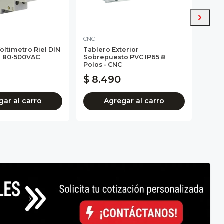
CNC
LEXO
Voltimetro Riel DIN
Tablero Exterior
Gabin
o 80-500VAC
Sobrepuesto PVC IP65 8
800x
Polos - CNC
IP65 R
$ 8.490
$ 1
gar al carro
Agregar al carro