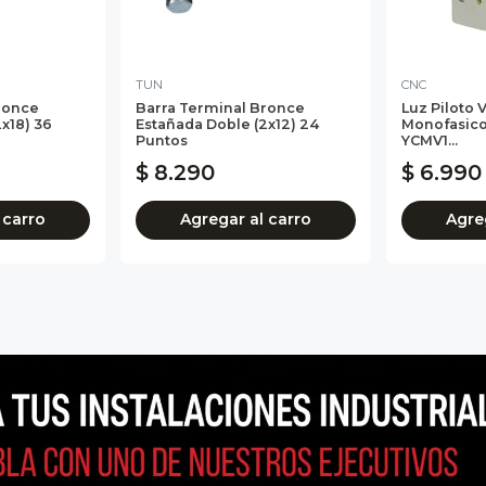
TUN
CNC
ronce
Barra Terminal Bronce
Luz Piloto 
x18) 36
Estañada Doble (2x12) 24
Monofasic
Puntos
YCMV1...
$ 8.290
$ 6.990
 carro
Agregar al carro
Agre