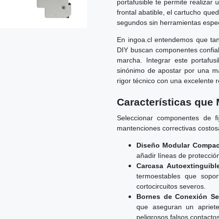
portafusible te permite realiza
frontal abatible, el cartucho qu
segundos sin herramientas espe
En ingoa.cl entendemos que tant
DIY buscan componentes confiabl
marcha. Integrar este portafus
sinónimo de apostar por una mar
rigor técnico con una excelente r
Características que 
Seleccionar componentes de fij
mantenciones correctivas costosa
Diseño Modular Compac
añadir líneas de protecció
Carcasa Autoextinguibl
termoestables que sopor
cortocircuitos severos.
Bornes de Conexión Se
que aseguran un apriete 
peligrosos falsos contactos