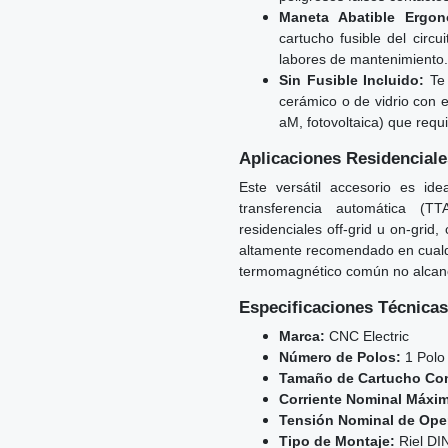
Maneta Abatible Ergon
cartucho fusible del circ
labores de mantenimiento.
Sin Fusible Incluido:
Te 
cerámico o de vidrio con 
aM, fotovoltaica) que requi
Aplicaciones Residenciale
Este versátil accesorio es id
transferencia automática (TT
residenciales off-grid u on-grid
altamente recomendado en cualqu
termomagnético común no alcance
Especificaciones Técnicas
Marca:
CNC Electric
Número de Polos:
1 Polo 
Tamaño de Cartucho Com
Corriente Nominal Máxima
Tensión Nominal de Ope
Tipo de Montaje:
Riel DI