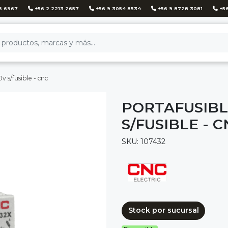
6 6967
+56 2 2213 2657
+56 9 3054 8534
+56 9 8728 3081
+56
 s/fusible - cnc
PORTAFUSIBLE
S/FUSIBLE - 
SKU: 107432
Stock por sucursal