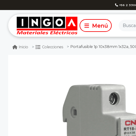
+56 2 330
Portafusible 1p 10x38mm 1x32a, 500v
Inicio
Colecciones