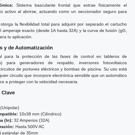
ómica:
Sistema basculante frontal que extrae físicamente el
uito activo al abrirse, actuando como un seccionador seguro para
otorga la flexibilidad total para adquirir por separado el cartucho
el amperaje exacto (desde 1A hasta 32A) y la curva de fusión (gG,
era tu aplicación.
s y de Automatización
eal para la protección de las fases de control en tableros de
A) para generadores de respaldo, inversores fotovoltaicos
, circuitos de portones eléctricos y bombas de piscina. Su uso está
ier circuito que incorpore electrónica sensible que un automático
 a proteger con la velocidad necesaria.
 Clave
(Unipolar)
patible:
10x38 mm (Cilíndrico)
 (In):
32 Amperios (32A)
ración:
Hasta 500V AC
N estándar de 35mm