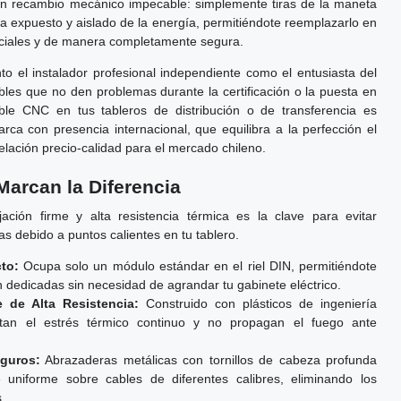
r un recambio mecánico impecable: simplemente tiras de la maneta
eda expuesto y aislado de la energía, permitiéndote reemplazarlo en
ciales y de manera completamente segura.
o el instalador profesional independiente como el entusiasta del
es que no den problemas durante la certificación o la puesta en
ible CNC en tus tableros de distribución o de transferencia es
ca con presencia internacional, que equilibra a la perfección el
elación precio-calidad para el mercado chileno.
Marcan la Diferencia
ación firme y alta resistencia térmica es la clave para evitar
s debido a puntos calientes en tu tablero.
to:
Ocupa solo un módulo estándar en el riel DIN, permitiéndote
n dedicadas sin necesidad de agrandar tu gabinete eléctrico.
e de Alta Resistencia:
Construido con plásticos de ingeniería
tan el estrés térmico continuo y no propagan el fuego ante
guros:
Abrazaderas metálicas con tornillos de cabeza profunda
uniforme sobre cables de diferentes calibres, eliminando los
.