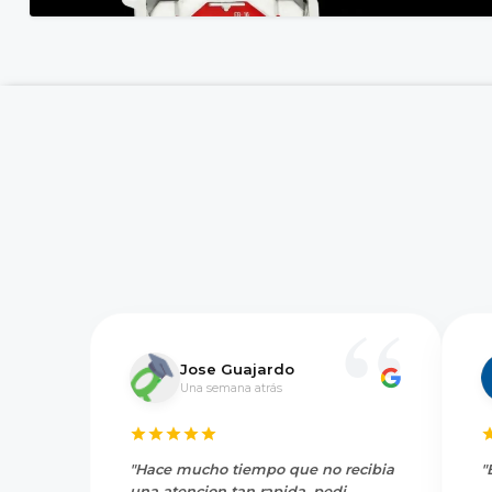
Jose Guajardo
Una semana atrás
"Hace mucho tiempo que no recibia
"
una atencion tan rapida, pedi