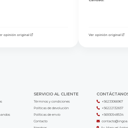
er opinión original
Ver opinión original
SERVICIO AL CLIENTE
CONTÁCTANO
os
Términos y condiciones
+56233066967
Políticas de devolución
+56222132657
mandos
Políticas de envío
+56930548534
Contacto
contacto@ingoa.
Nosotros
Av. Manuel Antoni