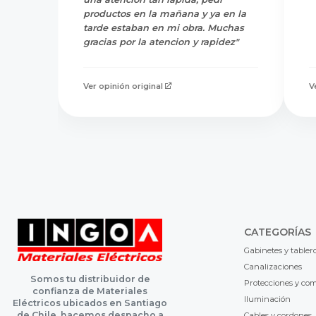
productos en la mañana y ya en la
tarde estaban en mi obra. Muchas
gracias por la atencion y rapidez"
Ver opinión original
V
CATEGORÍAS
Gabinetes y tabler
Canalizaciones
Somos tu distribuidor de
Protecciones y co
confianza de Materiales
Iluminación
Eléctricos ubicados en Santiago
de Chile, hacemos despacho a
Cables y cordones