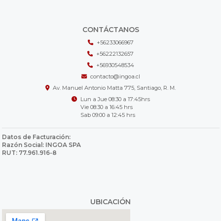
CONTÁCTANOS
+56233066967
+56222132657
+56930548534
contacto@ingoa.cl
Av. Manuel Antonio Matta 775, Santiago, R. M.
Lun a Jue 08:30 a 17:45hrs
Vie 08:30 a 16:45 hrs
Sab 09:00 a 12:45 hrs
Datos de Facturación:
Razón Social: INGOA SPA
RUT: 77.961.916-8
UBICACIÓN