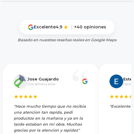
Excelente
4.9
|
+40 opiniones
Basado en nuestras reseñas reales en Google Maps
Jose Guajardo
Este
Una semana atrás
Hace 5
"Hace mucho tiempo que no recibia
"Excelente s
una atencion tan rapida, pedi
productos en la mañana y ya en la
tarde estaban en mi obra. Muchas
gracias por la atencion y rapidez"