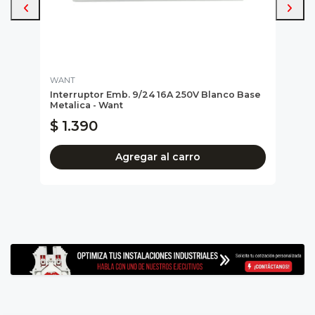
WANT
CNC
Interruptor Emb. 9/24 16A 250V Blanco Base
Tabl
Metalica - Want
Polo
$ 1.390
$ 
Agregar al carro