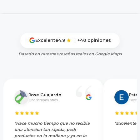
Excelente
4.9
|
+40 opiniones
Basado en nuestras reseñas reales en Google Maps
Jose Guajardo
Este
Una semana atrás
Hace 5
"Hace mucho tiempo que no recibia
"Excelente s
una atencion tan rapida, pedi
productos en la mañana y ya en la