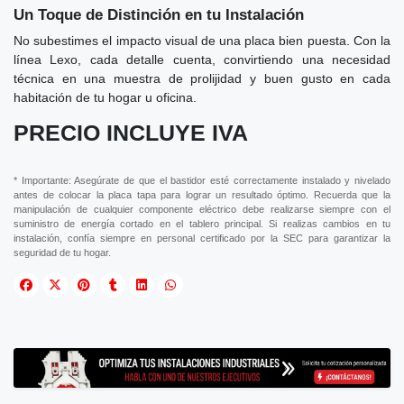
Un Toque de Distinción en tu Instalación
No subestimes el impacto visual de una placa bien puesta. Con la
línea Lexo, cada detalle cuenta, convirtiendo una necesidad
técnica en una muestra de prolijidad y buen gusto en cada
habitación de tu hogar u oficina.
PRECIO INCLUYE IVA
* Importante: Asegúrate de que el bastidor esté correctamente instalado y nivelado
antes de colocar la placa tapa para lograr un resultado óptimo. Recuerda que la
manipulación de cualquier componente eléctrico debe realizarse siempre con el
suministro de energía cortado en el tablero principal. Si realizas cambios en tu
instalación, confía siempre en personal certificado por la SEC para garantizar la
seguridad de tu hogar.