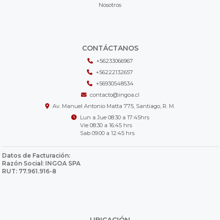
Nosotros
CONTÁCTANOS
+56233066967
+56222132657
+56930548534
contacto@ingoa.cl
Av. Manuel Antonio Matta 775, Santiago, R. M.
Lun a Jue 08:30 a 17:45hrs
Vie 08:30 a 16:45 hrs
Sab 09:00 a 12:45 hrs
Datos de Facturación:
Razón Social: INGOA SPA
RUT: 77.961.916-8
UBICACIÓN