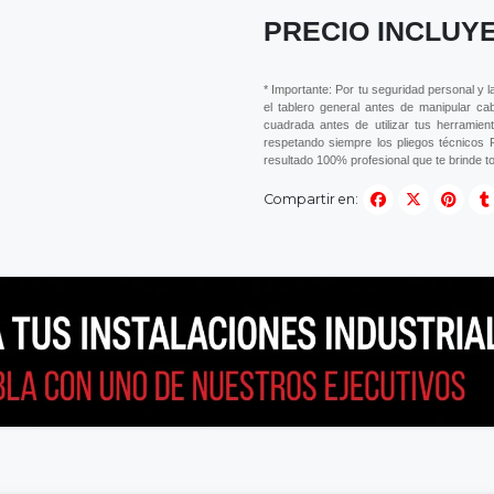
PRECIO INCLUYE
* Importante: Por tu seguridad personal y l
el tablero general antes de manipular cab
cuadrada antes de utilizar tus herramien
respetando siempre los pliegos técnicos
resultado 100% profesional que te brinde tot
Compartir en: