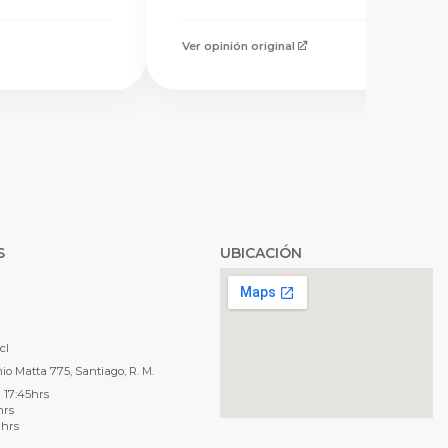
Ver opinión original
S
UBICACIÓN
cl
o Matta 775, Santiago, R. M.
 17:45hrs
hrs
 hrs