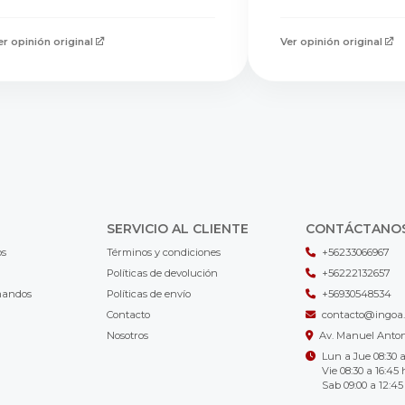
er opinión original
Ver opinión original
SERVICIO AL CLIENTE
CONTÁCTANO
os
Términos y condiciones
+56233066967
Políticas de devolución
+56222132657
mandos
Políticas de envío
+56930548534
Contacto
contacto@ingoa.
Nosotros
Av. Manuel Antoni
Lun a Jue 08:30 a
Vie 08:30 a 16:45 
Sab 09:00 a 12:45