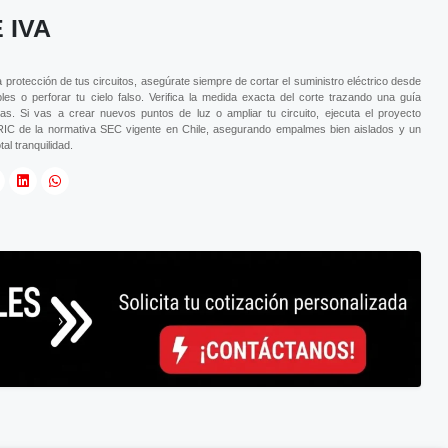
 IVA
a protección de tus circuitos, asegúrate siempre de cortar el suministro eléctrico desde
les o perforar tu cielo falso. Verifica la medida exacta del corte trazando una guía
tas. Si vas a crear nuevos puntos de luz o ampliar tu circuito, ejecuta el proyecto
 RIC de la normativa SEC vigente en Chile, asegurando empalmes bien aislados y un
al tranquilidad.