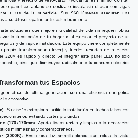
 la losa y el techo de yeso-cartón (volcanita) es mínimo. Con tan
este panel extraplano se desliza e instala sin chocar con vigas
ente a ras de la superficie. Sus 960 lúmenes aseguran una
ias a su difusor opalino anti-deslumbramiento.
arte soluciones que mejoren tu calidad de vida sin requerir obras
var la iluminación de tu hogar o al ejecutar el proyecto de un
seguros y de rápida instalación. Este equipo viene completamente
u propio transformador (driver) y fuertes resortes de retención
de 220V es rápido y directo. Al integrar este panel LED, no solo
mpecable, sino que disminuyes radicalmente tu consumo eléctrico
 Transforman tus Espacios
geométrico de última generación con una eficiencia energética
al y decorativo.
m):
Su diseño extraplano facilita la instalación en techos falsos con
pacio interior, evitando cortes profundos.
no (170x170mm):
Aporta líneas rectas y limpias a la decoración
 estilos minimalistas y contemporáneos.
r (3000K):
Emite una luz amarilla-blanca que relaja la vista,