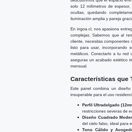
descubrimos que el espacio entre
solo 12 milímetros de espesor, 
ocultas, quedando completam
iluminación amplia y pareja grac
En ingoa.cl, nos apasiona entreg
complejas. Sabemos que al reno
cliente, necesitas componentes 
listo para usar, incorporando s
metálicos. Conectarlo a tu red 
aseguras un acabado estético i
mensual.
Características que
Este panel combina un diseño 
insuperable para el uso residenci
Perfil Ultradelgado (12m
restricciones severas de es
Diseño Cuadrado Moder
del cielo falso, ideal para
Tono Cálido y Acogedo