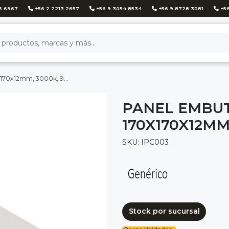
6 6967
+56 2 2213 2657
+56 9 3054 8534
+56 9 8728 3081
+56
2mm, 3000k, 960lm ip20
PANEL EMBUT
170X170X12MM
SKU: IPC003
Stock por sucursal