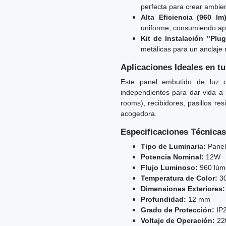
perfecta para crear ambien
Alta Eficiencia (960 lm)
uniforme, consumiendo ap
Kit de Instalación "Plug
metálicas para un anclaje 
Aplicaciones Ideales en t
Este panel embutido de luz c
independientes para dar vida a l
rooms), recibidores, pasillos re
acogedora.
Especificaciones Técnicas
Tipo de Luminaria:
Panel
Potencia Nominal:
12W
Flujo Luminoso:
960 lúm
Temperatura de Color:
30
Dimensiones Exteriores:
Profundidad:
12 mm
Grado de Protección:
IP2
Voltaje de Operación:
220