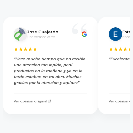
Jose Guajardo
Este
Una semana atrás
Hace 5
"Hace mucho tiempo que no recibia
"Excelente s
una atencion tan rapida, pedi
productos en la mañana y ya en la
tarde estaban en mi obra. Muchas
gracias por la atencion y rapidez"
Ver opinión original
Ver opinión or