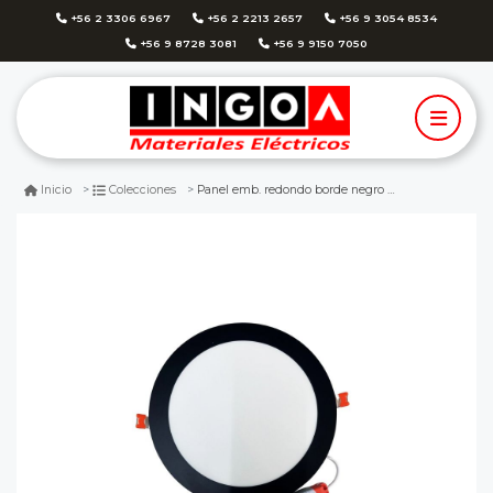
+56 2 3306 6967
+56 2 2213 2657
+56 9 3054 8534
+56 9 8728 3081
+56 9 9150 7050
Panel emb. redondo borde negro 18w d205x18mm 6500k 1620lm-avc
Inicio
Colecciones