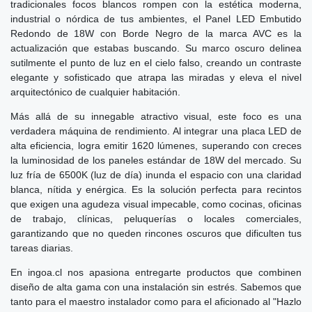
tradicionales focos blancos rompen con la estética moderna,
industrial o nórdica de tus ambientes, el Panel LED Embutido
Redondo de 18W con Borde Negro de la marca AVC es la
actualización que estabas buscando. Su marco oscuro delinea
sutilmente el punto de luz en el cielo falso, creando un contraste
elegante y sofisticado que atrapa las miradas y eleva el nivel
arquitectónico de cualquier habitación.
Más allá de su innegable atractivo visual, este foco es una
verdadera máquina de rendimiento. Al integrar una placa LED de
alta eficiencia, logra emitir 1620 lúmenes, superando con creces
la luminosidad de los paneles estándar de 18W del mercado. Su
luz fría de 6500K (luz de día) inunda el espacio con una claridad
blanca, nítida y enérgica. Es la solución perfecta para recintos
que exigen una agudeza visual impecable, como cocinas, oficinas
de trabajo, clínicas, peluquerías o locales comerciales,
garantizando que no queden rincones oscuros que dificulten tus
tareas diarias.
En ingoa.cl nos apasiona entregarte productos que combinen
diseño de alta gama con una instalación sin estrés. Sabemos que
tanto para el maestro instalador como para el aficionado al "Hazlo