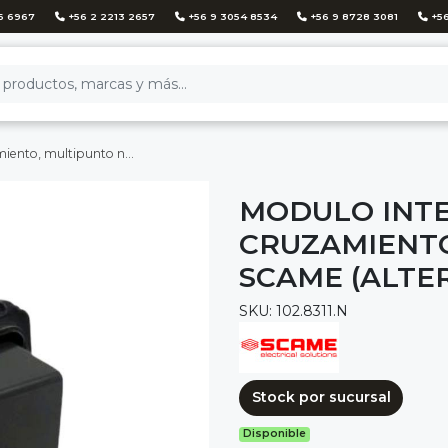
6 6967
+56 2 2213 2657
+56 9 3054 8534
+56 9 8728 3081
+56
egro - scame (alternativo magic)
MODULO INTE
CRUZAMIENTO
SCAME (ALTE
SKU: 102.8311.N
Stock por sucursal
Disponible