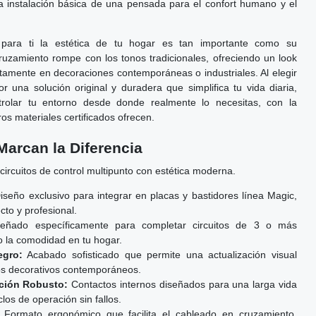
 instalación básica de una pensada para el confort humano y el
para ti la estética de tu hogar es tan importante como su
ruzamiento rompe con los tonos tradicionales, ofreciendo un look
ctamente en decoraciones contemporáneas o industriales. Al elegir
r una solución original y duradera que simplifica tu vida diaria,
ntrolar tu entorno desde donde realmente lo necesitas, con la
os materiales certificados ofrecen.
Marcan la Diferencia
 circuitos de control multipunto con estética moderna.
seño exclusivo para integrar en placas y bastidores línea Magic,
to y profesional.
eñado específicamente para completar circuitos de 3 o más
o la comodidad en tu hogar.
egro:
Acabado sofisticado que permite una actualización visual
los decorativos contemporáneos.
ión Robusto:
Contactos internos diseñados para una larga vida
iclos de operación sin fallos.
Formato ergonómico que facilita el cableado en cruzamiento,