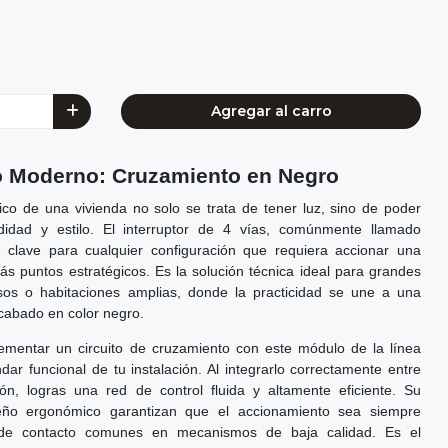
Agregar al carro
ilo Moderno: Cruzamiento en Negro
rico de una vivienda no solo se trata de tener luz, sino de poder
didad y estilo. El interruptor de 4 vías, comúnmente llamado
 clave para cualquier configuración que requiera accionar una
s puntos estratégicos. Es la solución técnica ideal para grandes
pisos o habitaciones amplias, donde la practicidad se une a una
acabado en color negro.
ementar un circuito de cruzamiento con este módulo de la línea
dar funcional de tu instalación. Al integrarlo correctamente entre
ón, logras una red de control fluida y altamente eficiente. Su
seño ergonómico garantizan que el accionamiento sea siempre
as de contacto comunes en mecanismos de baja calidad. Es el