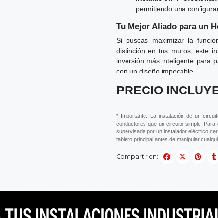
permitiendo una configuraci
Tu Mejor Aliado para un H
Si buscas maximizar la funcio
distinción en tus muros, este i
inversión más inteligente para 
con un diseño impecable.
PRECIO INCLUYE
* Importante: La instalación de un circ
conductores que un circuito simple. Para 
supervisada por un instalador eléctrico cer
tablero principal antes de manipular cualq
Compartir en: