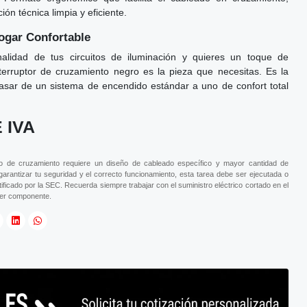
ón técnica limpia y eficiente.
ogar Confortable
nalidad de tus circuitos de iluminación y quieres un toque de
nterruptor de cruzamiento negro es la pieza que necesitas. Es la
pasar de un sistema de encendido estándar a uno de confort total
 IVA
uito de cruzamiento requiere un diseño de cableado específico y mayor cantidad de
garantizar tu seguridad y el correcto funcionamiento, esta tarea debe ser ejecutada o
tificado por la SEC. Recuerda siempre trabajar con el suministro eléctrico cortado en el
uier componente.