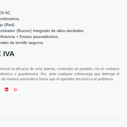
0V AC.
milímetros.
o (Red).
mbador (Buzzer) integrado de altos decibeles.
ficiencia + Emisor piezoeléctrico.
ales de tornillo seguros.
 IVA
mizar la eficacia de esta alarma, conéctela en paralelo con el contacto
lé térmico o guardamotor. Así, ante cualquier sobrecarga que detenga el
ido de manera automática hasta que el operador reconozca el problema.