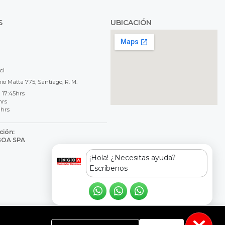
S
UBICACIÓN
cl
o Matta 775, Santiago, R. M.
 17:45hrs
hrs
 hrs
ción:
NGOA SPA
8
¡Hola! ¿Necesitas ayuda?
Escríbenos