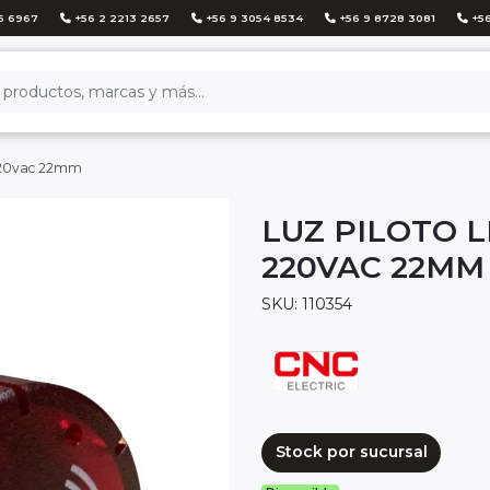
6 6967
+56 2 2213 2657
+56 9 3054 8534
+56 9 8728 3081
+56
 220vac 22mm
LUZ PILOTO 
220VAC 22MM
SKU: 110354
Stock por sucursal