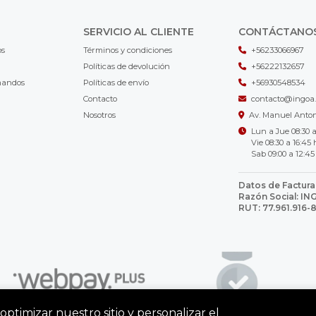
SERVICIO AL CLIENTE
CONTÁCTANO
os
Términos y condiciones
+56233066967
Políticas de devolución
+56222132657
mandos
Políticas de envío
+56930548534
Contacto
contacto@ingoa.
Nosotros
Av. Manuel Antoni
Lun a Jue 08:30 a
Vie 08:30 a 16:45 
Sab 09:00 a 12:45
Datos de Factura
Razón Social: I
RUT: 77.961.916-
optimizar nuestro sitio y personalizar el