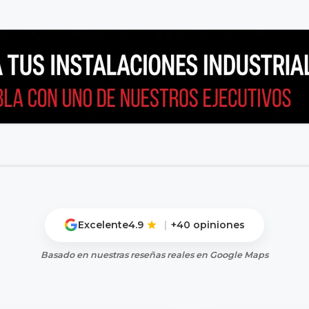
Excelente
4.9
|
+40 opiniones
Basado en nuestras reseñas reales en Google Maps