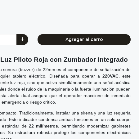
Agregar al carro
: Luz Piloto Roja con Zumbador Integrado
rma sonora (buzzer) de 22mm es el componente de señalización de
lquier tablero eléctrico. Diseñada para operar a
220VAC
, este
tente luz roja, sino que activa simultáneamente una señal acústica
ales donde el ruido de la maquinaria o la fuerte iluminación pueden
 esta alerta dual asegura que el operador reaccione de inmediato
 emergencia o riesgo crítico.
ompacto. Tradicionalmente, instalar una sirena y una luz requería
eado. Este indicador condensa ambas funciones en un solo cuerpo
l estándar de
22 milímetros
, permitiendo modernizar gabinetes
tos. Su estructura robusta protege los componentes electrónicos