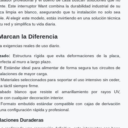
talador profesional y el dueño de casa buscan soluciones que no
te. Este interruptor Want combina la durabilidad industrial de su
ica limpia en blanco, asegurando que tu instalación no solo sea
le. Al elegir este modelo, estás invirtiendo en una solución técnica
red y simplifica tu vida diaria.
Marcan la Diferencia
ra exigencias reales de uso diario.
zado:
Estructura rígida que evita deformaciones de la placa,
rfecta al muro a largo plazo.
V:
Estándar ideal para alimentar de forma segura tus circuitos de
stalaciones de mayor carga.
Materiales seleccionados para soportar el uso intensivo sin ceder,
 táctil siempre firme.
bado blanco que resiste el amarillamiento por rayos UV,
 con cualquier decoración interior.
Formato embutido estándar compatible con cajas de derivación
una configuración rápida y profesional.
alaciones Duraderas