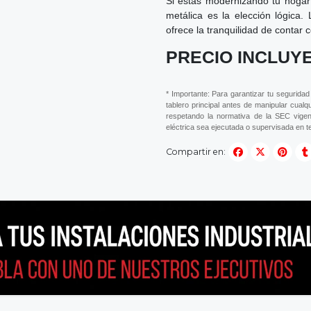
Si estás modernizando tu hogar 
metálica es la elección lógica.
ofrece la tranquilidad de contar 
PRECIO INCLUYE
* Importante: Para garantizar tu seguridad
tablero principal antes de manipular cualq
respetando la normativa de la SEC vigen
eléctrica sea ejecutada o supervisada en ter
Compartir en: