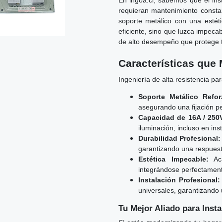
En ingoa.cl, sabemos que el ins
requieran mantenimiento constan
soporte metálico con una estét
eficiente, sino que luzca impecab
de alto desempeño que protege tu 
Características que 
Ingeniería de alta resistencia pa
Soporte Metálico Refor
asegurando una fijación pe
Capacidad de 16A / 250
iluminación, incluso en in
Durabilidad Profesional:
garantizando una respuesta
Estética Impecable:
Aca
integrándose perfectamente
Instalación Profesional:
universales, garantizando 
Tu Mejor Aliado para Inst