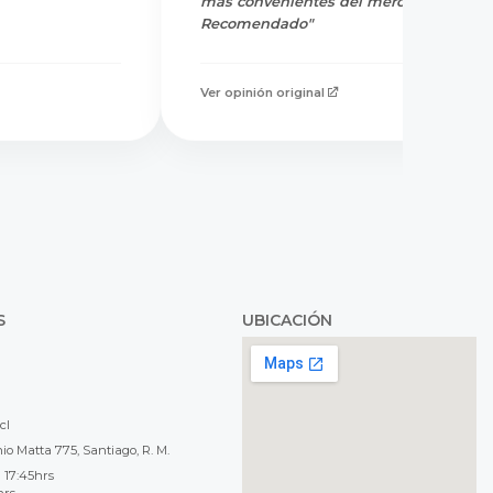
más convenientes del mercado.
Recomendado"
Ver opinión original
S
UBICACIÓN
cl
o Matta 775, Santiago, R. M.
 17:45hrs