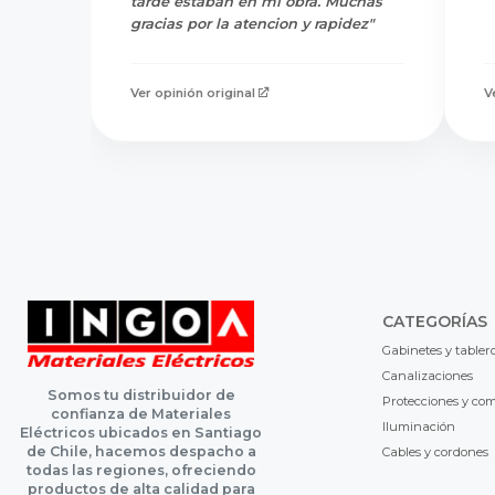
tarde estaban en mi obra. Muchas
gracias por la atencion y rapidez"
Ver opinión original
V
CATEGORÍAS
Gabinetes y tabler
Canalizaciones
Somos tu distribuidor de
Protecciones y co
confianza de Materiales
Iluminación
Eléctricos ubicados en Santiago
de Chile, hacemos despacho a
Cables y cordones
todas las regiones, ofreciendo
productos de alta calidad para