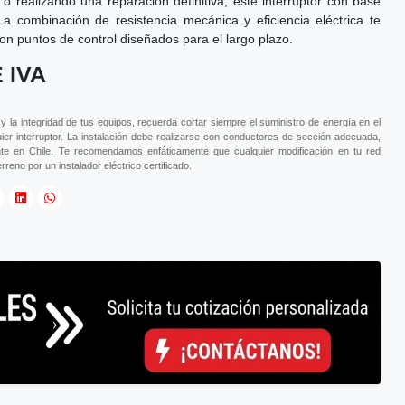
o realizando una reparación definitiva, este interruptor con base
 La combinación de resistencia mecánica y eficiencia eléctrica te
con puntos de control diseñados para el largo plazo.
 IVA
 y la integridad de tus equipos, recuerda cortar siempre el suministro de energía en el
uier interruptor. La instalación debe realizarse con conductores de sección adecuada,
te en Chile. Te recomendamos enfáticamente que cualquier modificación en tu red
reno por un instalador eléctrico certificado.