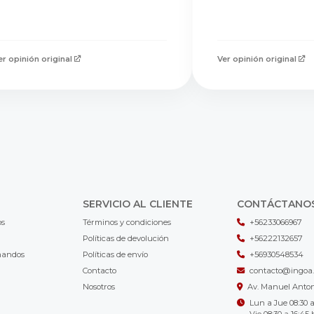
er opinión original
Ver opinión original
SERVICIO AL CLIENTE
CONTÁCTANO
os
Términos y condiciones
+56233066967
Políticas de devolución
+56222132657
mandos
Políticas de envío
+56930548534
Contacto
contacto@ingoa.
Nosotros
Av. Manuel Antoni
Lun a Jue 08:30 a