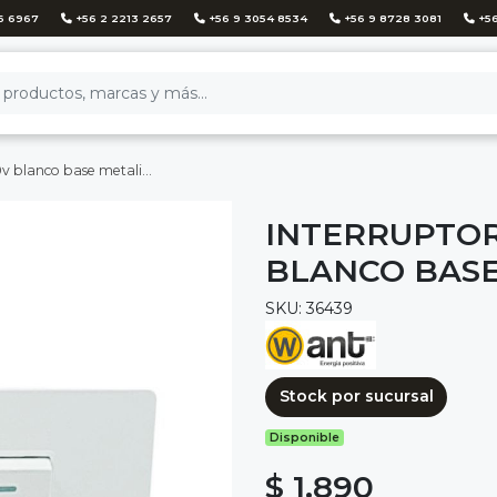
6 6967
+56 2 2213 2657
+56 9 3054 8534
+56 9 8728 3081
+56
nco base metalica - want
INTERRUPTOR 
BLANCO BASE
SKU: 36439
Stock por sucursal
Disponible
$ 1.890