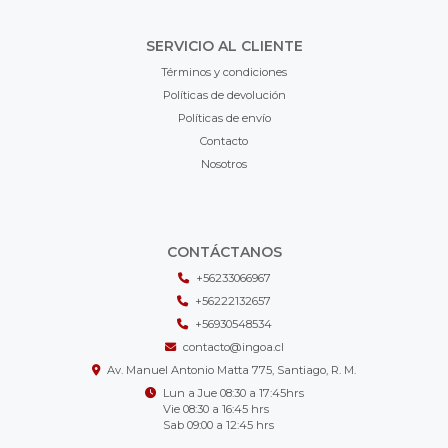
SERVICIO AL CLIENTE
Términos y condiciones
Políticas de devolución
Políticas de envío
Contacto
Nosotros
CONTÁCTANOS
+56233066967
+56222132657
+56930548534
contacto@ingoa.cl
Av. Manuel Antonio Matta 775, Santiago, R. M.
Lun a Jue 08:30 a 17:45hrs
Vie 08:30 a 16:45 hrs
Sab 09:00 a 12:45 hrs