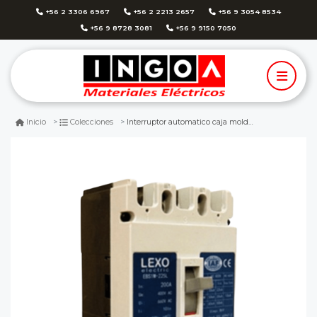
+56 2 3306 6967
+56 2 2213 2657
+56 9 3054 8534
+56 9 8728 3081
+56 9 9150 7050
Interruptor automatico caja moldeada 3x200a 35ka lexo
Inicio
Colecciones