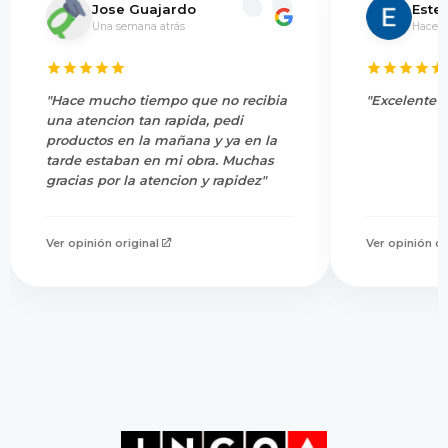
Jose Guajardo
Este
Una semana atrás
Hace 5
"Hace mucho tiempo que no recibia
"Excelente s
una atencion tan rapida, pedi
productos en la mañana y ya en la
tarde estaban en mi obra. Muchas
gracias por la atencion y rapidez"
Ver opinión original
Ver opinión or