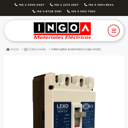
+56 2 3306 6967
+56 2 2213 2657
+56 9 3054 8534
+56 9 8728 3081
+56 9 9150 7050
Interruptor automatico caja moldeada 3x125a 35ka lexo
Inicio
Colecciones