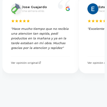
Jose Guajardo
Este
Una semana atrás
Hace 5
"Hace mucho tiempo que no recibia
"Excelente s
una atencion tan rapida, pedi
productos en la mañana y ya en la
tarde estaban en mi obra. Muchas
gracias por la atencion y rapidez"
Ver opinión original
Ver opinión or