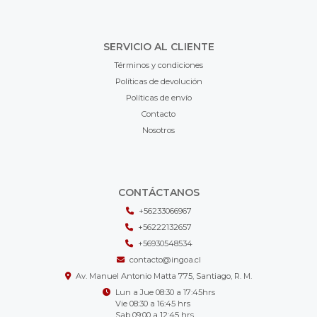
SERVICIO AL CLIENTE
Términos y condiciones
Políticas de devolución
Políticas de envío
Contacto
Nosotros
CONTÁCTANOS
+56233066967
+56222132657
+56930548534
contacto@ingoa.cl
Av. Manuel Antonio Matta 775, Santiago, R. M.
Lun a Jue 08:30 a 17:45hrs
Vie 08:30 a 16:45 hrs
Sab 09:00 a 12:45 hrs