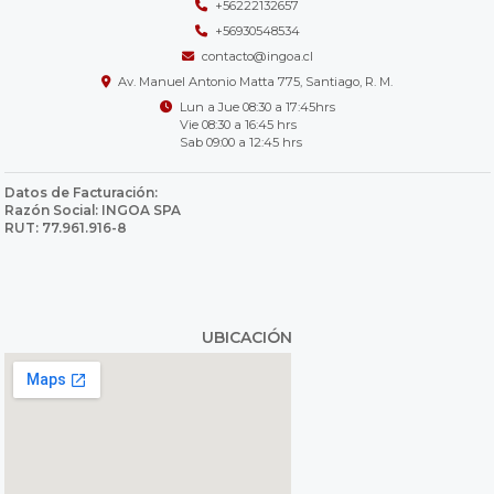
+56222132657
+56930548534
contacto@ingoa.cl
Av. Manuel Antonio Matta 775, Santiago, R. M.
Lun a Jue 08:30 a 17:45hrs
Vie 08:30 a 16:45 hrs
Sab 09:00 a 12:45 hrs
Datos de Facturación:
Razón Social: INGOA SPA
RUT: 77.961.916-8
UBICACIÓN