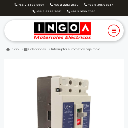
+56 2 3306 6967
+56 2 2213 2657
+56 9 3054 8534
+56 9 8728 3081
+56 9 9150 7050
Interruptor automatico caja moldeada 3x100a 35ka lexo ebs1m-100
Inicio
Colecciones