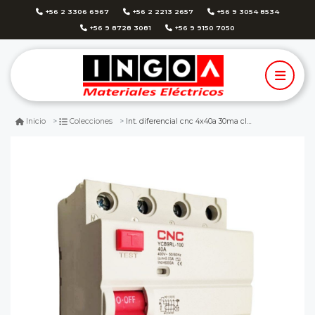
+56 2 3306 6967
+56 2 2213 2657
+56 9 3054 8534
+56 9 8728 3081
+56 9 9150 7050
Int. diferencial cnc 4x40a 30ma clase ac
Inicio
Colecciones