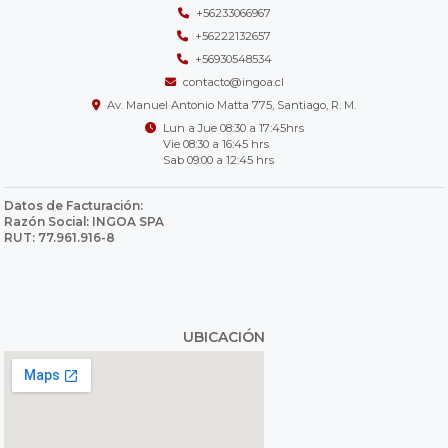
+56233066967
+56222132657
+56930548534
contacto@ingoa.cl
Av. Manuel Antonio Matta 775, Santiago, R. M.
Lun a Jue 08:30 a 17:45hrs
Vie 08:30 a 16:45 hrs
Sab 09:00 a 12:45 hrs
Datos de Facturación:
Razón Social: INGOA SPA
RUT: 77.961.916-8
UBICACIÓN