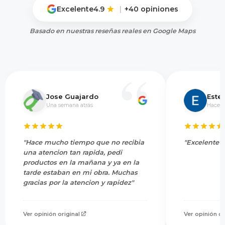
Excelente
4.9
|
+40 opiniones
Basado en nuestras reseñas reales en Google Maps
Jose Guajardo
Este
Una semana atrás
Hace 5
"Hace mucho tiempo que no recibia
"Excelente s
una atencion tan rapida, pedi
productos en la mañana y ya en la
tarde estaban en mi obra. Muchas
gracias por la atencion y rapidez"
Ver opinión original
Ver opinión or