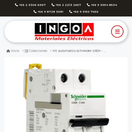
+56 2 3306 6967
+56 2 2213 2657
+56 9 3054 8534
+56 9 8728 3081
+56 9 9150 7050
Int. automatico schneider ic60n - 2x50a 10ka c acti9 a9f77250
Inicio
Colecciones