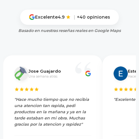
Excelente
4.9
|
+40 opiniones
Basado en nuestras reseñas reales en Google Maps
Jose Guajardo
Este
Una semana atrás
Hace 5
"Hace mucho tiempo que no recibia
"Excelente s
una atencion tan rapida, pedi
productos en la mañana y ya en la
tarde estaban en mi obra. Muchas
gracias por la atencion y rapidez"