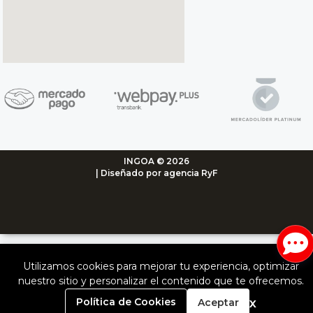
INGOA © 2026
| Diseñado por agencia RyF
Utilizamos cookies para mejorar tu experiencia, optimizar
nuestro sitio y personalizar el contenido que te ofrecemos.
0
x
Política de Cookies
Aceptar