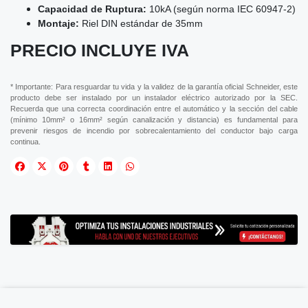
Capacidad de Ruptura:
10kA (según norma IEC 60947-2)
Montaje:
Riel DIN estándar de 35mm
PRECIO INCLUYE IVA
* Importante: Para resguardar tu vida y la validez de la garantía oficial Schneider, este
producto debe ser instalado por un instalador eléctrico autorizado por la SEC.
Recuerda que una correcta coordinación entre el automático y la sección del cable
(mínimo 10mm² o 16mm² según canalización y distancia) es fundamental para
prevenir riesgos de incendio por sobrecalentamiento del conductor bajo carga
continua.