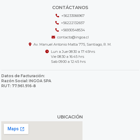
CONTÁCTANOS
+56233066967
+56222132657
+56930548534
contacto@ingoa.cl
Av. Manuel Antonio Matta 775, Santiago, R. M.
Lun a Jue 08:30 a 17:45hrs
Vie 08:30 a 16:45 hrs
Sab 09:00 a 12:45 hrs
Datos de Facturación:
Razón Social: INGOA SPA
RUT: 77.961.916-8
UBICACIÓN