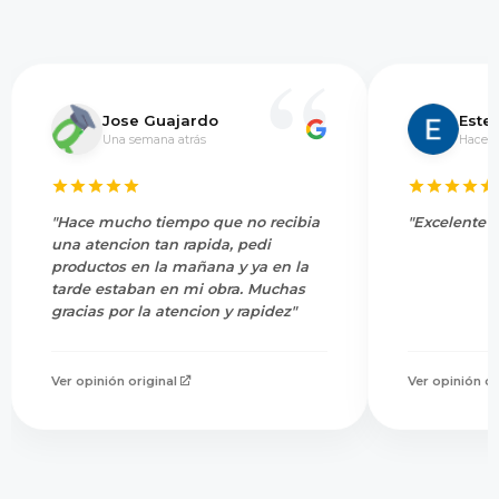
Jose Guajardo
Este
Una semana atrás
Hace 5
"Hace mucho tiempo que no recibia
"Excelente s
una atencion tan rapida, pedi
productos en la mañana y ya en la
tarde estaban en mi obra. Muchas
gracias por la atencion y rapidez"
Ver opinión original
Ver opinión or