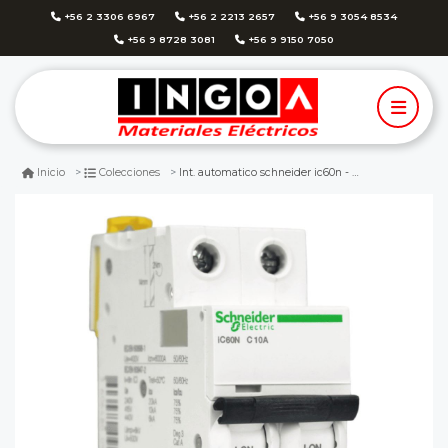
+56 2 3306 6967
+56 2 2213 2657
+56 9 3054 8534
+56 9 8728 3081
+56 9 9150 7050
Int. automatico schneider ic60n - 2x10a 10ka c acti9 a9f77210
Inicio
Colecciones