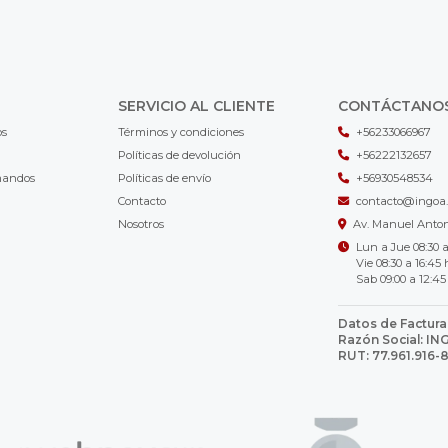
SERVICIO AL CLIENTE
CONTÁCTANO
os
Términos y condiciones
+56233066967
Políticas de devolución
+56222132657
mandos
Políticas de envío
+56930548534
Contacto
contacto@ingoa.
Nosotros
Av. Manuel Antoni
Lun a Jue 08:30 a
Vie 08:30 a 16:45 
Sab 09:00 a 12:45
Datos de Factura
Razón Social: I
RUT: 77.961.916-