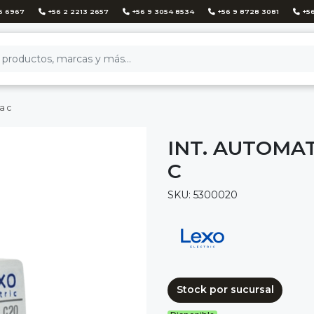
6 6967
+56 2 2213 2657
+56 9 3054 8534
+56 9 8728 3081
+56
a c
INT. AUTOMAT
C
SKU: 5300020
Stock por sucursal