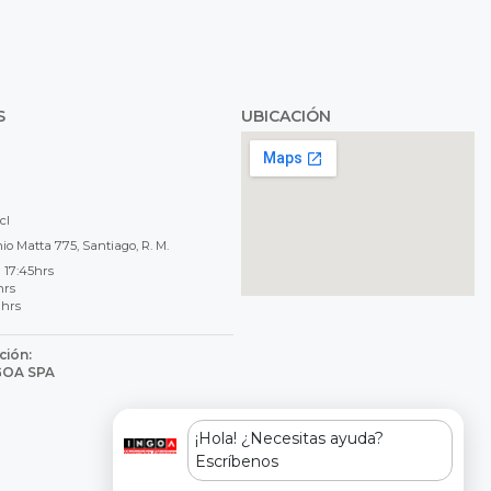
S
UBICACIÓN
cl
o Matta 775, Santiago, R. M.
 17:45hrs
hrs
 hrs
ción:
NGOA SPA
8
¡Hola! ¿Necesitas ayuda?
Escríbenos