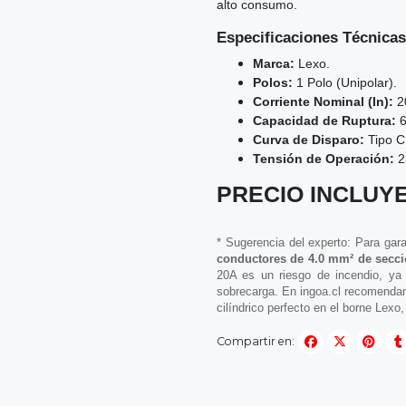
alto consumo.
Especificaciones Técnicas
Marca:
Lexo.
Polos:
1 Polo (Unipolar).
Corriente Nominal (In):
2
Capacidad de Ruptura:
6
Curva de Disparo:
Tipo C
Tensión de Operación:
2
PRECIO INCLUYE
* Sugerencia del experto: Para gara
conductores de 4.0 mm² de secc
20A es un riesgo de incendio, ya
sobrecarga. En ingoa.cl recomend
cilíndrico perfecto en el borne Lexo,
Compartir en: