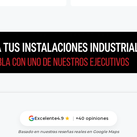
Excelente
4.9
|
+40 opiniones
Basado en nuestras reseñas reales en Google Maps