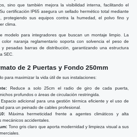
vos, sino que también mejora la visibilidad interna, facilitando el
 Su certificación IP65 asegura un sellado hermético total mediante
o, protegiendo sus equipos contra la humedad, el polvo fino y
er clima.
e modelo para integradores que buscan un montaje limpio. La
 color naranja reglamentario soporta con solvencia el peso de
 y pesadas barras de distribución, garantizando una estructura
va SEC.
ormato de 2 Puertas y Fondo 250mm
o para maximizar la vida útil de sus instalaciones:
nte:
Reduce a solo 25cm el radio de giro de cada puerta,
nichos profundos o áreas de circulación restringida.
Espacio adicional para una gestión térmica eficiente y el uso de
ad para un peinado de cables profesional.
10:
Máxima hermeticidad frente a agentes climáticos y alta
os mecánicos accidentales.
ium:
Tono gris claro que aporta modernidad y limpieza visual a sus
omerciales.