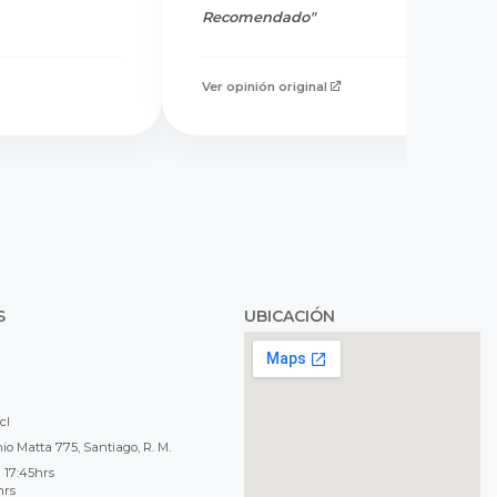
Recomendado"
Ver opinión original
S
UBICACIÓN
cl
o Matta 775, Santiago, R. M.
 17:45hrs
hrs