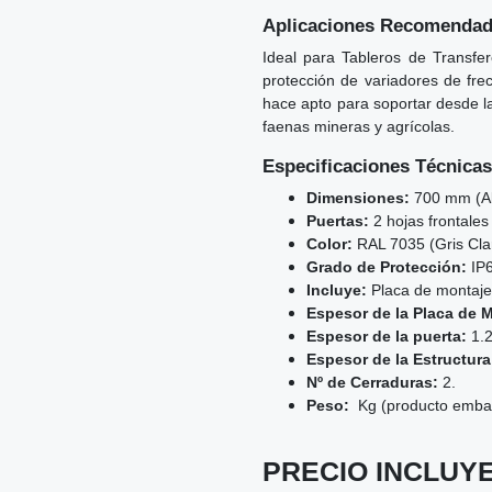
Aplicaciones Recomenda
Ideal para Tableros de Transfer
protección de variadores de fre
hace apto para soportar desde la
faenas mineras y agrícolas.
Especificaciones Técnicas
Dimensiones:
700 mm (Al
Puertas:
2 hojas frontales
Color:
RAL 7035 (Gris Clar
Grado de Protección:
IP6
Incluye:
Placa de montaje 
Espesor de la Placa de 
Espesor de la puerta:
1.
Espesor de la Estructur
Nº de Cerraduras:
2.
Peso:
Kg (producto embal
PRECIO INCLUYE