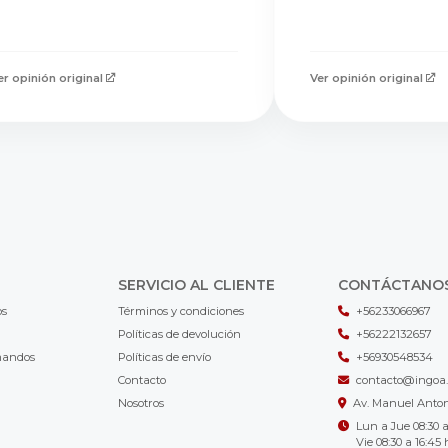
er opinión original
Ver opinión original
SERVICIO AL CLIENTE
CONTÁCTANO
os
Términos y condiciones
+56233066967
Políticas de devolución
+56222132657
mandos
Políticas de envío
+56930548534
Contacto
contacto@ingoa.
Nosotros
Av. Manuel Antoni
Lun a Jue 08:30 a
Vie 08:30 a 16:45 