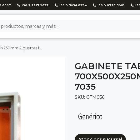
6 6967
+56 2 2213 2657
+56 9 3054 8534
+56 9 8728 3081
+56
 2 puertas ip65 ral 7035
GABINETE TA
700X500X250
7035
SKU: GTM056
Stock por sucursal