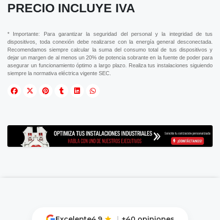
PRECIO INCLUYE IVA
* Importante: Para garantizar la seguridad del personal y la integridad de tus
dispositivos, toda conexión debe realizarse con la energía general desconectada.
Recomendamos siempre calcular la suma del consumo total de tus dispositivos y
dejar un margen de al menos un 20% de potencia sobrante en la fuente de poder para
asegurar un funcionamiento óptimo a largo plazo. Realiza tus instalaciones siguiendo
siempre la normativa eléctrica vigente SEC.
Excelente
4.9
|
+40 opiniones