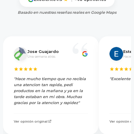
Basado en nuestras reseñas reales en Google Maps
Jose Guajardo
Este
Una semana atrás
Hace 5
"Hace mucho tiempo que no recibia
"Excelente s
una atencion tan rapida, pedi
productos en la mañana y ya en la
tarde estaban en mi obra. Muchas
gracias por la atencion y rapidez"
Ver opinión original
Ver opinión or