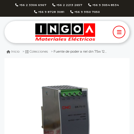
+56 2 3306 6967
+56 2 2213 2657
+56 9 3054 8534
+56 9 8728 3081
+56 9 9150 7050
Fuente de poder a riel din 75w 12vdc 6.3a - cnc
Inicio
Colecciones