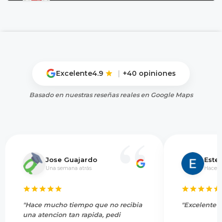
Excelente
4.9
|
+40 opiniones
Basado en nuestras reseñas reales en Google Maps
Jose Guajardo
Este
Una semana atrás
Hace 5
"Hace mucho tiempo que no recibia
"Excelente s
una atencion tan rapida, pedi