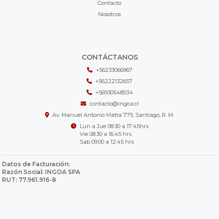
Contacto
Nosotros
CONTÁCTANOS
+56233066967
+56222132657
+56930548534
contacto@ingoa.cl
Av. Manuel Antonio Matta 775, Santiago, R. M.
Lun a Jue 08:30 a 17:45hrs
Vie 08:30 a 16:45 hrs
Sab 09:00 a 12:45 hrs
Datos de Facturación:
Razón Social: INGOA SPA
RUT: 77.961.916-8