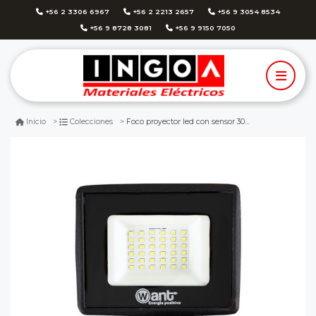
+56 2 3306 6967
+56 2 2213 2657
+56 9 3054 8534
+56 9 8728 3081
+56 9 9150 7050
Foco proyector led con sensor 30w 3600lm ip65 6000k - want
Inicio
Colecciones