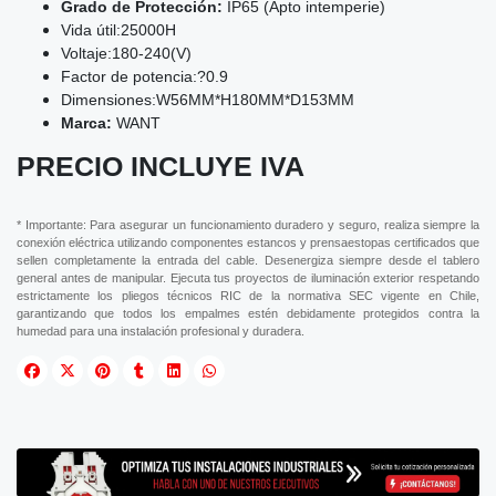
Grado de Protección:
IP65 (Apto intemperie)
Vida útil:25000H
Voltaje:180-240(V)
Factor de potencia:?0.9
Dimensiones:W56MM*H180MM*D153MM
Marca:
WANT
PRECIO INCLUYE IVA
* Importante: Para asegurar un funcionamiento duradero y seguro, realiza siempre la
conexión eléctrica utilizando componentes estancos y prensaestopas certificados que
sellen completamente la entrada del cable. Desenergiza siempre desde el tablero
general antes de manipular. Ejecuta tus proyectos de iluminación exterior respetando
estrictamente los pliegos técnicos RIC de la normativa SEC vigente en Chile,
garantizando que todos los empalmes estén debidamente protegidos contra la
humedad para una instalación profesional y duradera.