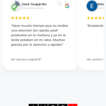
Jose Guajardo
Este
Una semana atrás
Hace 5
"Hace mucho tiempo que no recibia
"Excelente s
una atencion tan rapida, pedi
productos en la mañana y ya en la
tarde estaban en mi obra. Muchas
gracias por la atencion y rapidez"
Ver opinión original
Ver opinión or