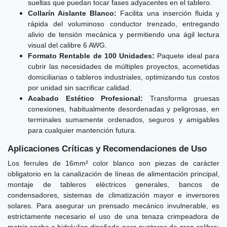
sueltas que puedan tocar fases adyacentes en el tablero.
Collarín Aislante Blanco:
Facilita una inserción fluida y
rápida del voluminoso conductor trenzado, entregando
alivio de tensión mecánica y permitiendo una ágil lectura
visual del calibre 6 AWG.
Formato Rentable de 100 Unidades:
Paquete ideal para
cubrir las necesidades de múltiples proyectos, acometidas
domiciliarias o tableros industriales, optimizando tus costos
por unidad sin sacrificar calidad.
Acabado Estético Profesional:
Transforma gruesas
conexiones, habitualmente desordenadas y peligrosas, en
terminales sumamente ordenados, seguros y amigables
para cualquier mantención futura.
Aplicaciones Críticas y Recomendaciones de Uso
Los ferrules de 16mm² color blanco son piezas de carácter
obligatorio en la canalización de líneas de alimentación principal,
montaje de tableros eléctricos generales, bancos de
condensadores, sistemas de climatización mayor e inversores
solares. Para asegurar un prensado mecánico invulnerable, es
estrictamente necesario el uso de una tenaza crimpeadora de
matriz ancha o hidráulica diseñada para punteras de gran calibre;