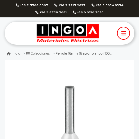
+56 2 3306 6967
+56 2 2213 2657
+56 9 3054 8534
+56 9 8728 3081
+56 9 9150 7050
Ferrule 16mm (6 awg) blanco (100un)
Inicio
Colecciones