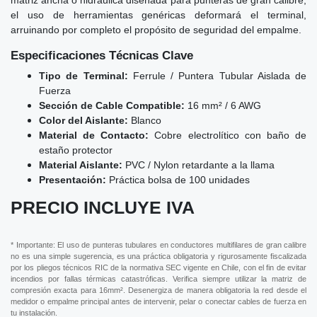
el uso de herramientas genéricas deformará el terminal,
arruinando por completo el propósito de seguridad del empalme.
Especificaciones Técnicas Clave
Tipo de Terminal:
Ferrule / Puntera Tubular Aislada de
Fuerza
Sección de Cable Compatible:
16 mm² / 6 AWG
Color del Aislante:
Blanco
Material de Contacto:
Cobre electrolítico con baño de
estaño protector
Material Aislante:
PVC / Nylon retardante a la llama
Presentación:
Práctica bolsa de 100 unidades
PRECIO INCLUYE IVA
* Importante: El uso de punteras tubulares en conductores multifilares de gran calibre
no es una simple sugerencia, es una práctica obligatoria y rigurosamente fiscalizada
por los pliegos técnicos RIC de la normativa SEC vigente en Chile, con el fin de evitar
incendios por fallas térmicas catastróficas. Verifica siempre utilizar la matriz de
compresión exacta para 16mm². Desenergiza de manera obligatoria la red desde el
medidor o empalme principal antes de intervenir, pelar o conectar cables de fuerza en
tu instalación.