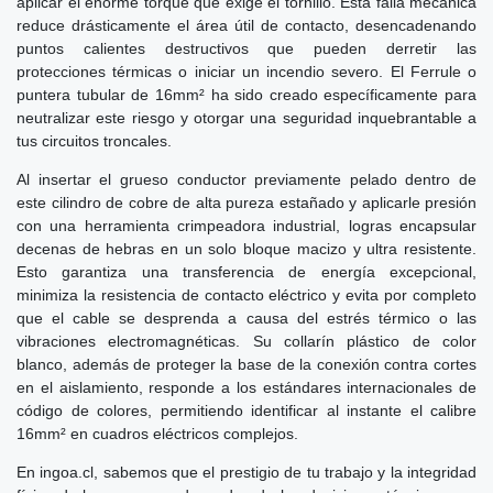
aplicar el enorme torque que exige el tornillo. Esta falla mecánica
reduce drásticamente el área útil de contacto, desencadenando
puntos calientes destructivos que pueden derretir las
protecciones térmicas o iniciar un incendio severo. El Ferrule o
puntera tubular de 16mm² ha sido creado específicamente para
neutralizar este riesgo y otorgar una seguridad inquebrantable a
tus circuitos troncales.
Al insertar el grueso conductor previamente pelado dentro de
este cilindro de cobre de alta pureza estañado y aplicarle presión
con una herramienta crimpeadora industrial, logras encapsular
decenas de hebras en un solo bloque macizo y ultra resistente.
Esto garantiza una transferencia de energía excepcional,
minimiza la resistencia de contacto eléctrico y evita por completo
que el cable se desprenda a causa del estrés térmico o las
vibraciones electromagnéticas. Su collarín plástico de color
blanco, además de proteger la base de la conexión contra cortes
en el aislamiento, responde a los estándares internacionales de
código de colores, permitiendo identificar al instante el calibre
16mm² en cuadros eléctricos complejos.
En ingoa.cl, sabemos que el prestigio de tu trabajo y la integridad