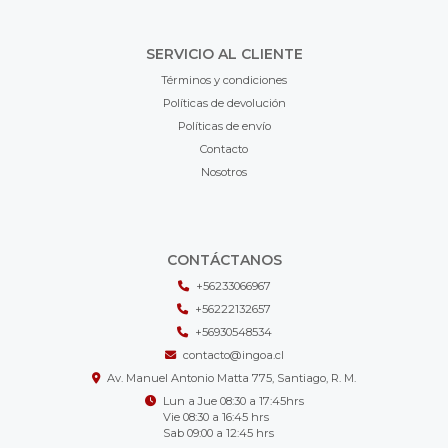
SERVICIO AL CLIENTE
Términos y condiciones
Políticas de devolución
Políticas de envío
Contacto
Nosotros
CONTÁCTANOS
+56233066967
+56222132657
+56930548534
contacto@ingoa.cl
Av. Manuel Antonio Matta 775, Santiago, R. M.
Lun a Jue 08:30 a 17:45hrs
Vie 08:30 a 16:45 hrs
Sab 09:00 a 12:45 hrs