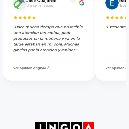
Jose Guajardo
Este
Una semana atrás
Hace 5
"Hace mucho tiempo que no recibia
"Excelente s
una atencion tan rapida, pedi
productos en la mañana y ya en la
tarde estaban en mi obra. Muchas
gracias por la atencion y rapidez"
Ver opinión original
Ver opinión or