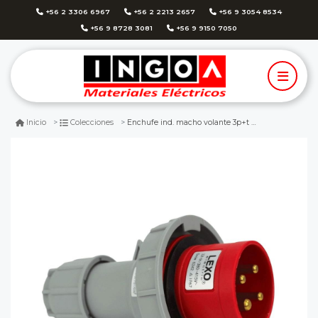
+56 2 3306 6967
+56 2 2213 2657
+56 9 3054 8534
+56 9 8728 3081
+56 9 9150 7050
Enchufe ind. macho volante 3p+t 32a 380v ip67 - lexo
Inicio
Colecciones