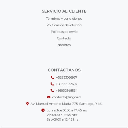
SERVICIO AL CLIENTE
Términos y condiciones
Políticas de devolución
Políticas de envío
Contacto
Nosotros
CONTÁCTANOS
+56233066967
+56222132657
+56930548534
contacto@ingoa.cl
Av. Manuel Antonio Matta 775, Santiago, R. M.
Lun a Jue 08:30 a 17:45hrs
Vie 08:30 a 16:45 hrs
Sab 09:00 a 12:45 hrs