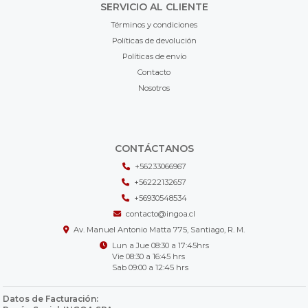
SERVICIO AL CLIENTE
Términos y condiciones
Políticas de devolución
Políticas de envío
Contacto
Nosotros
CONTÁCTANOS
+56233066967
+56222132657
+56930548534
contacto@ingoa.cl
Av. Manuel Antonio Matta 775, Santiago, R. M.
Lun a Jue 08:30 a 17:45hrs
Vie 08:30 a 16:45 hrs
Sab 09:00 a 12:45 hrs
Datos de Facturación: