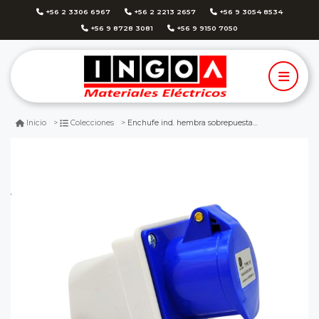
+56 2 3306 6967
+56 2 2213 2657
+56 9 3054 8534
+56 9 8728 3081
+56 9 9150 7050
Enchufe ind. hembra sobrepuesta 2p+t 16a 220v ip44
Inicio
Colecciones