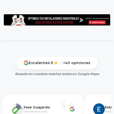
Excelente
4.9
|
+40 opiniones
Basado en nuestras reseñas reales en Google Maps
Jose Guajardo
Este
Una semana atrás
Hace 5