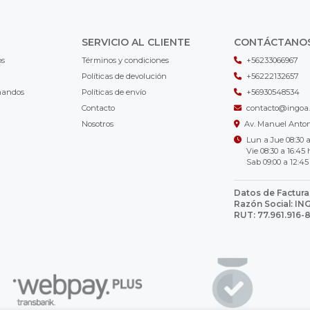
SERVICIO AL CLIENTE
CONTÁCTANO
os
Términos y condiciones
+56233066967
Políticas de devolución
+56222132657
mandos
Políticas de envío
+56930548534
Contacto
contacto@ingoa.
Nosotros
Av. Manuel Antoni
Lun a Jue 08:30 a
Vie 08:30 a 16:45 
Sab 09:00 a 12:45
Datos de Factura
Razón Social: I
RUT: 77.961.916-