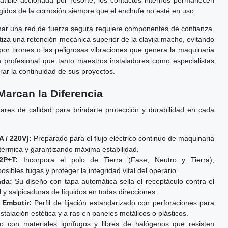
batible accionada por resorte, los contactos internos permanecen
idos de la corrosión siempre que el enchufe no esté en uso.
ar una red de fuerza segura requiere componentes de confianza.
ntiza una retención mecánica superior de la clavija macho, evitando
por tirones o las peligrosas vibraciones que genera la maquinaria
n profesional que tanto maestros instaladores como especialistas
rar la continuidad de sus proyectos.
Marcan la Diferencia
dares de calidad para brindarte protección y durabilidad en cada
A / 220V):
Preparado para el flujo eléctrico continuo de maquinaria
 térmica y garantizando máxima estabilidad.
2P+T:
Incorpora el polo de Tierra (Fase, Neutro y Tierra),
sibles fugas y proteger la integridad vital del operario.
ada:
Su diseño con tapa automática sella el receptáculo contra el
 y salpicaduras de líquidos en todas direcciones.
 Embutir:
Perfil de fijación estandarizado con perforaciones para
stalación estética y a ras en paneles metálicos o plásticos.
 con materiales ignífugos y libres de halógenos que resisten