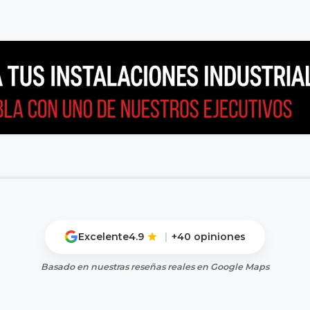
Excelente
4.9
|
+40 opiniones
Basado en nuestras reseñas reales en Google Maps