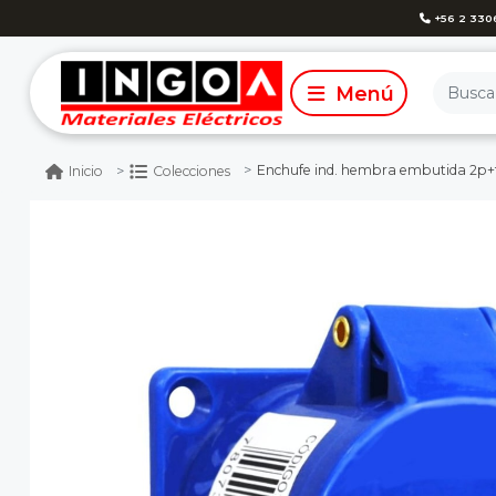
+56 2 330
Enchufe ind. hembra embutida 2p+t 
Inicio
Colecciones