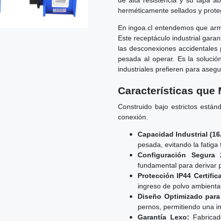
de alta resistencia y su tapa a
herméticamente sellados y proteg
En ingoa.cl entendemos que arm
Este receptáculo industrial gara
las desconexiones accidentales 
pesada al operar. Es la solució
industriales prefieren para asegu
Características que 
Construido bajo estrictos están
conexión.
Capacidad Industrial (16
pesada, evitando la fatiga
Configuración Segura 
fundamental para derivar po
Protección IP44 Certific
ingreso de polvo ambiental
Diseño Optimizado para
pernos, permitiendo una in
Garantía Lexo:
Fabricado