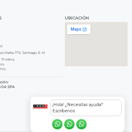
S
UBICACIÓN
cl
o Matta 775, Santiago, R. M.
 17:45hrs
hrs
 hrs
ción:
NGOA SPA
8
¡Hola! ¿Necesitas ayuda?
Escríbenos