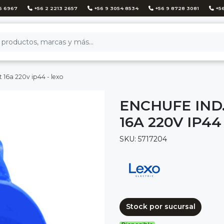
6 6967
+56 2 2213 2657
+56 9 3054 8534
+56 9 8728 3081
+56
16a 220v ip44 - lexo
ENCHUFE IND
16A 220V IP44
SKU: 5717204
Stock por sucursal