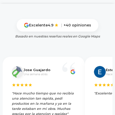
Excelente
4.9
|
+40 opiniones
Basado en nuestras reseñas reales en Google Maps
Jose Guajardo
Este
Una semana atrás
Hace 5
"Hace mucho tiempo que no recibia
"Excelente s
una atencion tan rapida, pedi
productos en la mañana y ya en la
tarde estaban en mi obra. Muchas
gracias por la atencion y rapidez"