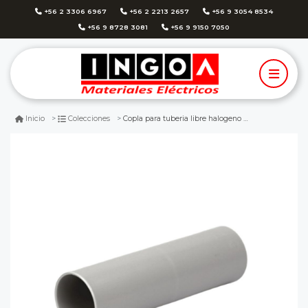
+56 2 3306 6967
+56 2 2213 2657
+56 9 3054 8534
+56 9 8728 3081
+56 9 9150 7050
Copla para tuberia libre halogeno 25mm
Inicio
Colecciones