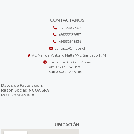
CONTÁCTANOS
+56233066967
+56222132657
+56930548534
contacto@ingoa.cl
Av. Manuel Antonio Matta 775, Santiago, R. M.
Lun a Jue 08:30 a 17:45hrs
Vie 08:30 a 16:45 hrs
Sab 09:00 a 12:45 hrs
Datos de Facturación:
Razón Social: INGOA SPA
RUT: 77.961.916-8
UBICACIÓN