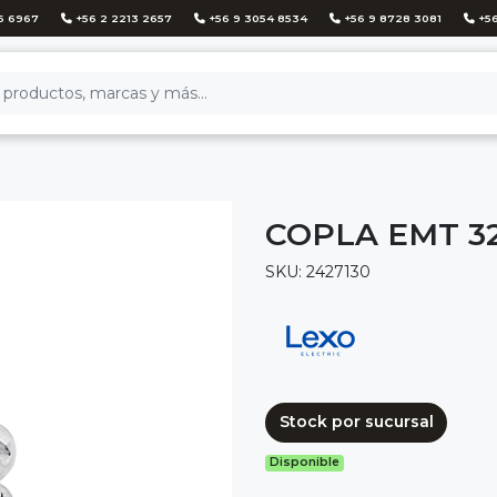
6 6967
+56 2 2213 2657
+56 9 3054 8534
+56 9 8728 3081
+56
COPLA EMT 
SKU: 2427130
Stock por sucursal
Disponible