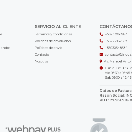
SERVICIO AL CLIENTE
CONTÁCTANO
os
Términos y condiciones
+56233066967
Políticas de devolución
+56222132657
mandos
Políticas de envío
+56930548534
Contacto
contacto@ingoa.
Nosotros
Av. Manuel Antoni
Lun a Jue 08:30 a
Vie 08:30 a 16:45 
Sab 09:00 a 12:45
Datos de Factura
Razón Social: I
RUT: 77.961.916-