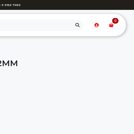
 9 9150 7050
0
32MM