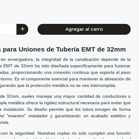
Agregar al carro
a para Uniones de Tubería EMT de 32mm
gran envergadura, la integridad de la canalización depende de la
la EMT de 32mm ha sido diseñada específicamente para fusionar
gadas, proporcionando una conexión continua que soporta el paso
entorno. Es el componente esencial para mantener la alineación de
gurando que la protección metálica no se vea interrumpida.
 de 32mm, sueles manejar una mayor cantidad de conductores o
la metálica ofrece la rigidez estructural necesaria para evitar que
la instalación. Su diseño permite que los tubos encajen de forma
o del "maestro" instalador y garantizando un acabado estético y
vista.
on la seguridad. Nuestras coplas no solo cumplen una función