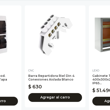
CNC
LEXO
Mod.
Barra Repartidora Riel Din 4
Gabinete 
 Tapa
Conexiones Aislada Blanco
400x300x2
IP65...
$ 630
$ 51.49
Agregar al carro
arro
Agr