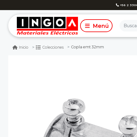
+56 2 330
Copla emt 32mm
Inicio
Colecciones