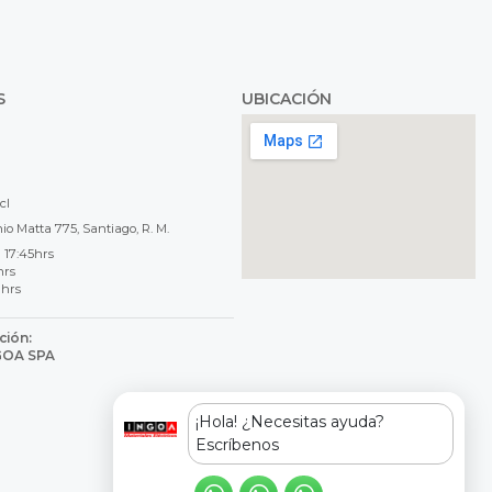
S
UBICACIÓN
cl
o Matta 775, Santiago, R. M.
 17:45hrs
hrs
 hrs
ción:
NGOA SPA
8
¡Hola! ¿Necesitas ayuda?
Escríbenos