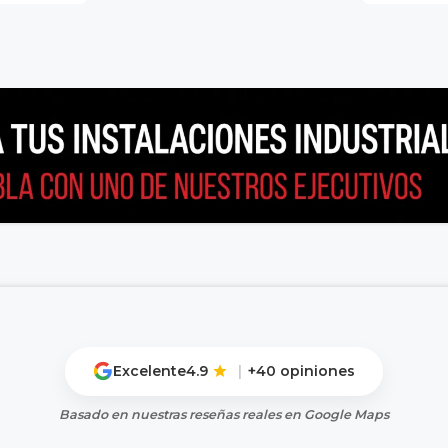
Excelente
4.9
|
+40 opiniones
Basado en nuestras reseñas reales en Google Maps