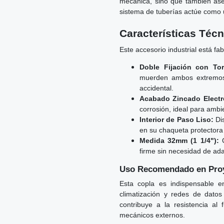
mecánica, sino que también aseg
sistema de tuberías actúe como u
Características Téc
Este accesorio industrial está f
Doble Fijación con Torn
muerden ambos extremos d
accidental.
Acabado Zincado Electro
corrosión, ideal para ambie
Interior de Paso Liso:
Dis
en su chaqueta protectora
Medida 32mm (1 1/4"):
C
firme sin necesidad de ad
Uso Recomendado en Proy
Esta copla es indispensable e
climatización y redes de datos
contribuye a la resistencia al
mecánicos externos.