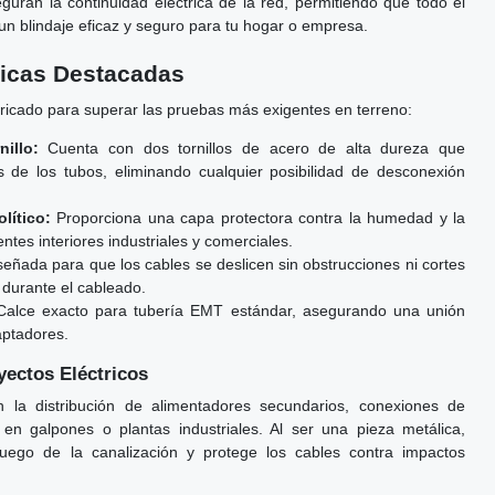
uran la continuidad eléctrica de la red, permitiendo que todo el
n blindaje eficaz y seguro para tu hogar o empresa.
nicas Destacadas
abricado para superar las pruebas más exigentes en terreno:
illo:
Cuenta con dos tornillos de acero de alta dureza que
e los tubos, eliminando cualquier posibilidad de desconexión
lítico:
Proporciona una capa protectora contra la humedad y la
ntes interiores industriales y comerciales.
eñada para que los cables se deslicen sin obstrucciones ni cortes
 durante el cableado.
alce exacto para tubería EMT estándar, asegurando una unión
aptadores.
ectos Eléctricos
n la distribución de alimentadores secundarios, conexiones de
 en galpones o plantas industriales. Al ser una pieza metálica,
 fuego de la canalización y protege los cables contra impactos