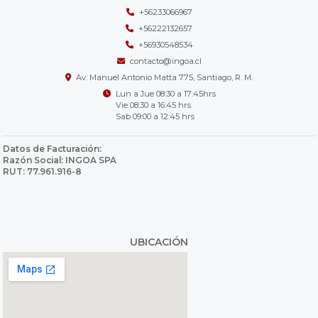
+56233066967
+56222132657
+56930548534
contacto@ingoa.cl
Av. Manuel Antonio Matta 775, Santiago, R. M.
Lun a Jue 08:30 a 17:45hrs
Vie 08:30 a 16:45 hrs
Sab 09:00 a 12:45 hrs
Datos de Facturación:
Razón Social: INGOA SPA
RUT: 77.961.916-8
UBICACIÓN