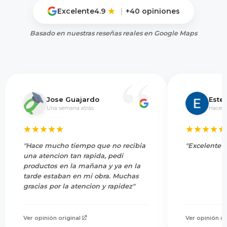
Excelente
4.9
|
+40 opiniones
Basado en nuestras reseñas reales en Google Maps
Jose Guajardo
Este
Una semana atrás
Hace 5
"Hace mucho tiempo que no recibia
"Excelente s
una atencion tan rapida, pedi
productos en la mañana y ya en la
tarde estaban en mi obra. Muchas
gracias por la atencion y rapidez"
Ver opinión original
Ver opinión or