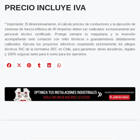
PRECIO INCLUYE IVA
* Importante: El dimensionamiento, el cálculo preciso de conductores y la ejecución de
sistemas de fuerza trifásica de 40 Amperios deben ser realizados exclusivamente por
personal técnico certificado. Protege siempre tu maquinaria y tu inversión
acompañando este contactor con relés térmicos o guardamotores debidamente
calibrados. Ejecuta tus proyectos eléctricos respetando estrictamente los pliegos
técnicos RIC de la normativa SEC en Chile, para garantizar obras duraderas, legales
y 100% seguras tanto para ti como para los operarios.