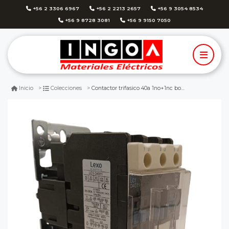
+56 2 3306 6967
+56 2 2213 2657
+56 9 3054 8534
+56 9 8728 3081
+56 9 9150 7050
Contactor trifasico 40a 1no+1nc bobina 220v lexo
Inicio
Colecciones